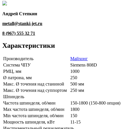
Андрей Степкин
metall@stanki-jet.ru
8 (967) 555 32 71
Характеристики
Производитель
Майхонг
Система ЧПУ
Siemens 808D
РМЦ, мм
1000
Ø патрона, мм
250
Макс. Ø точения над станиной
500 мм
Макс. Ø точения над суппортом
250 мм
Шпиндель
Частота шпинделя, об/мин
150-1800 (150-800 опция)
Max частота шпинделя, об/мин
1800
Min частота шпинделя, об/мин
150
Мощность шпинделя, кВт
11-15
Инструментальный резцедержатель