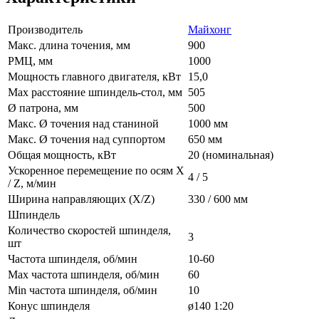
Производитель
Майхонг
Макс. длина точения, мм
900
РМЦ, мм
1000
Мощность главного двигателя, кВт
15,0
Max расстояние шпиндель-стол, мм
505
Ø патрона, мм
500
Макс. Ø точения над станиной
1000 мм
Макс. Ø точения над суппортом
650 мм
Общая мощность, кВт
20 (номинальная)
Ускоренное перемещение по осям X
4 / 5
/ Z, м/мин
Ширина направляющих (X/Z)
330 / 600 мм
Шпиндель
Количество скоростей шпинделя,
3
шт
Частота шпинделя, об/мин
10-60
Max частота шпинделя, об/мин
60
Min частота шпинделя, об/мин
10
Конус шпинделя
ø140 1:20