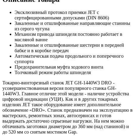
Эксклюзивный протокол приемки JET с
сертифицированными допусками (DIN 8606)
Закаленные и отшлифованные направляющие станины
из серого чугуна
Механизм привода шпинделя постоянно работает в
масляной ванне
Закаленные и отшлифованные шестерни в передней
бабке и в коробке передач
Автоматическая подача продольного и поперечного
суппорта
Предохранительная муфта ходового винта
Толчковый режим работы шпинделя
Токарно-винторезный станок JET GH-1440W3 DRO -
усовершенствованная версия популярного станка GH-
1440W3. Главное отличие этой модели - наличие устройства
цифровой индикации (УЦИ). Как и в других токарных
изделиях JET такое оборудование имеет дополнительное
обозначение «DRO». Станок предназначен на эксплуатацию в
мастерских, ремонтных зонах, автосервисах и готов
выдержать достаточно серьезные нагрузки. На нем можно
обтачивать заготовки диаметром до 360 мм (над станиной) и
до 520 мм со снятым мостиком Gap.