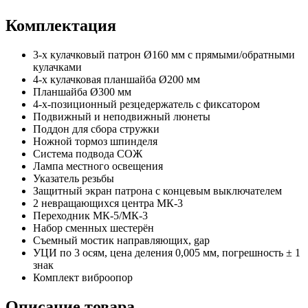
Комплектация
3-х кулачковый патрон Ø160 мм с прямыми/обратными
кулачками
4-х кулачковая планшайба Ø200 мм
Планшайба Ø300 мм
4-х-позиционный резцедержатель с фиксатором
Подвижный и неподвижный люнеты
Поддон для сбора стружки
Ножной тормоз шпинделя
Система подвода СОЖ
Лампа местного освещения
Указатель резьбы
Защитный экран патрона с концевым выключателем
2 невращающихся центра МК-3
Переходник МК-5/МК-3
Набор сменных шестерён
Съемный мостик направляющих, gap
УЦИ по 3 осям, цена деления 0,005 мм, погрешность ± 1
знак
Комплект виброопор
Описание товара