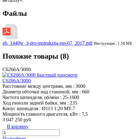
металлу».
Файлы
gh_1440w_3-dro-instrukzija-rus-07_2017.pdf
Инструкция , 1.56 МБ
Похожие товары (8)
C6266A/3000
Быстрый просмотр
C6266A/3000
Расстояние между центрами, мм
: 3000
Диаметр обточки над станиной, мм
: 660
Частота шпинделя, об/мин
: 25-1600
Ход пиноли задней бабки, мм
: 235
Конус шпинделя
: Ø113 1:20 MT-7
Мощность главного двигателя, кВт
: 7,5
3 047 250 руб
В корзину
Подробнее