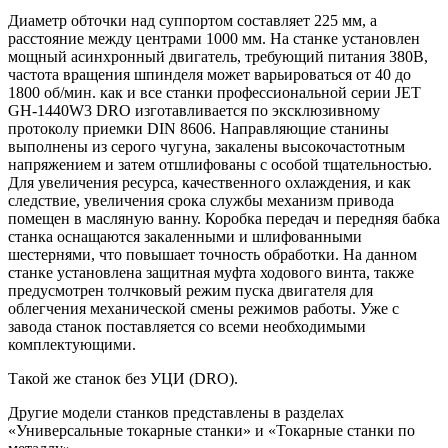
Диаметр обточки над суппортом составляет 225 мм, а
расстояние между центрами 1000 мм. На станке установлен
мощный асинхронный двигатель, требующий питания 380В,
частота вращения шпинделя может варьироваться от 40 до
1800 об/мин. как и все станки профессиональной серии JET
GH-1440W3 DRO изготавливается по эксклюзивному
протоколу приемки DIN 8606. Направляющие станины
выполнены из серого чугуна, закалены высокочастотным
напряжением и затем отшлифованы с особой тщательностью.
Для увеличения ресурса, качественного охлаждения, и как
следствие, увеличения срока службы механизм привода
помещен в масляную ванну. Коробка передач и передняя бабка
станка оснащаются закаленными и шлифованными
шестернями, что повышает точность обработки. На данном
станке установлена защитная муфта ходового винта, также
предусмотрен толчковый режим пуска двигателя для
облегчения механической смены режимов работы. Уже с
завода станок поставляется со всеми необходимыми
комплектующими.
Такой же станок без УЦИ (DRO).
Другие модели станков представлены в разделах
«Универсальные токарные станки» и «Токарные станки по