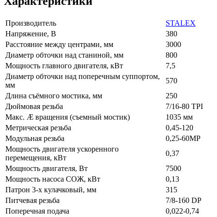
Характеристики
Производитель
STALEX
Напряжение, В
380
Расстояние между центрами, мм
3000
Диаметр обточки над станиной, мм
800
Мощность главного двигателя, кВт
7,5
Диаметр обточки над поперечным суппортом,
570
мм
Длина съёмного мостика, мм
250
Дюймовая резьба
7/16-80 TPI
Макс. Æ вращения (съемный мостик)
1035 мм
Метрическая резьба
0,45-120
Модульная резьба
0,25-60MP
Мощность двигателя ускоренного
0,37
перемещения, кВт
Мощность двигателя, Вт
7500
Мощность насоса СОЖ, кВт
0,13
Патрон 3-х кулачковый, мм
315
Питчевая резьба
7/8-160 DP
Поперечная подача
0,022-0,74