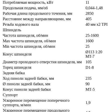
Потребляемая мощность, кВт
11
Продольная подача, мм/об
0,044-1,48
Рабочая длина продольного точения, мм
2850
Расстояние между направляющими, мм
405
Резьба ходового вала
40 мм х2 TPI
Шпиндель
Частота шпинделя, об/мин
25-1600
Max частота шпинделя, об/мин
1600
Min частота шпинделя, об/мин
25
Ø113 1:20
Конус шпинделя
MT-7
Диаметр проходного отверстия шпинделя, мм
105
Торец шпинделя
D1-8
Задняя бабка
Ход пиноли задней бабки, мм
235
Ø пиноли задней бабки, мм
90
Конус пиноли задней бабки
МТ-5
Суппорт
Ускоренное перемещение поперечного
1,9
суппорта, м/мин
Ускоренное перемещение продольного