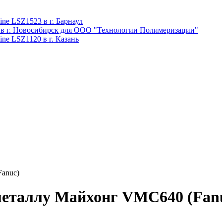
ne LSZ1523 в г. Барнаул
 в г. Новосибирск для ООО "Технологии Полимеризации"
ne LSZ1120 в г. Казань
anuc)
металлу Майхонг VMC640 (Fan