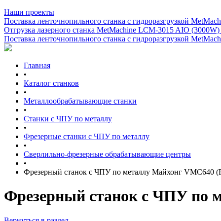
Наши проекты
Поставка ленточнопильного станка c гидроразгрузкой MetMachi
Отгрузка лазерного станка MetMachine LCM-3015 AIO (3000W)
Поставка ленточнопильного станка c гидроразгрузкой MetMachi
Главная
•
Каталог станков
•
Металлообрабатывающие станки
•
Станки с ЧПУ по металлу
•
Фрезерные станки с ЧПУ по металлу
•
Сверлильно-фрезерные обрабатывающие центры
•
Фрезерный станок с ЧПУ по металлу Майхонг VMC640 (F
Фрезерный станок с ЧПУ по 
Вернуться в раздел