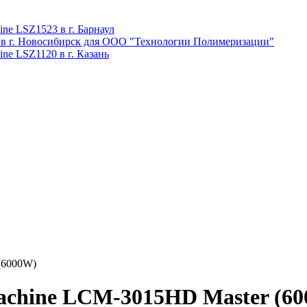
ne LSZ1523 в г. Барнаул
 в г. Новосибирск для ООО "Технологии Полимеризации"
ne LSZ1120 в г. Казань
(6000W)
chine LCM-3015HD Master (6