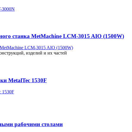
рного станка MetMachine LCM-3015 AIO (1500W)
онструкций, изделий и их частей
ки MetalTec 1530F
нными рабочими столами