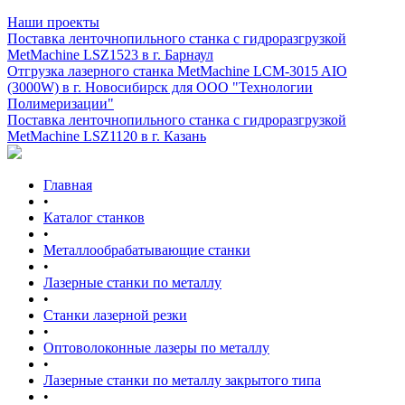
Наши проекты
Поставка ленточнопильного станка c гидроразгрузкой
MetMachine LSZ1523 в г. Барнаул
Отгрузка лазерного станка MetMachine LCM-3015 AIO
(3000W) в г. Новосибирск для ООО "Технологии
Полимеризации"
Поставка ленточнопильного станка c гидроразгрузкой
MetMachine LSZ1120 в г. Казань
Главная
•
Каталог станков
•
Металлообрабатывающие станки
•
Лазерные станки по металлу
•
Станки лазерной резки
•
Оптоволоконные лазеры по металлу
•
Лазерные станки по металлу закрытого типа
•