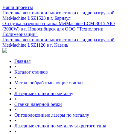
Наши проекты
Поставка ленточнопильного станка c гидроразгрузкой
MetMachine LSZ1523 в г. Барнаул
Отгрузка лазерного станка MetMachine LCM-3015 AIO
(3000W) в г. Новосибирск для ООО "Технологии
Полимеризации"
Поставка ленточнопильного станка c гидроразгрузкой
MetMachine LSZ1120 в г. Казань
Главная
•
Каталог станков
•
Металлообрабатывающие станки
•
Лазерные станки по металлу
•
Станки лазерной резки
•
Оптоволоконные лазеры по металлу
•
Лазерные станки по металлу закрытого типа
•