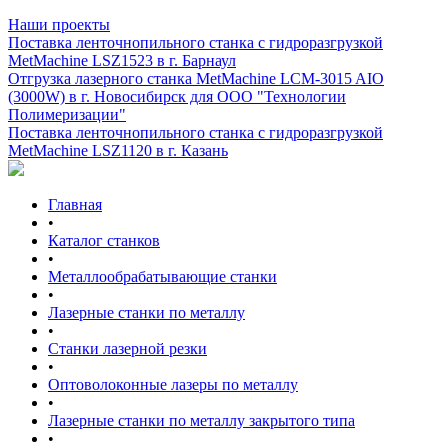
Наши проекты
Поставка ленточнопильного станка c гидроразгрузкой
MetMachine LSZ1523 в г. Барнаул
Отгрузка лазерного станка MetMachine LCM-3015 AIO
(3000W) в г. Новосибирск для ООО "Технологии
Полимеризации"
Поставка ленточнопильного станка c гидроразгрузкой
MetMachine LSZ1120 в г. Казань
Главная
•
Каталог станков
•
Металлообрабатывающие станки
•
Лазерные станки по металлу
•
Станки лазерной резки
•
Оптоволоконные лазеры по металлу
•
Лазерные станки по металлу закрытого типа
•