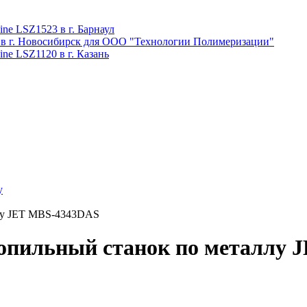
ne LSZ1523 в г. Барнаул
 в г. Новосибирск для ООО "Технологии Полимеризации"
ne LSZ1120 в г. Казань
у
ллу JET MBS-4343DAS
опильный станок по металлу 