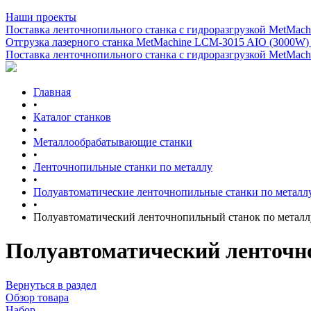
Наши проекты
Поставка ленточнопильного станка c гидроразгрузкой MetMachi
Отгрузка лазерного станка MetMachine LCM-3015 AIO (3000W)
Поставка ленточнопильного станка c гидроразгрузкой MetMachi
Главная
•
Каталог станков
•
Металлообрабатывающие станки
•
Ленточнопильные станки по металлу
•
Полуавтоматические ленточнопильные станки по металл
•
Полуавтоматический ленточнопильный станок по мета
Полуавтоматический ленточн
Вернуться в раздел
Обзор товара
Набор