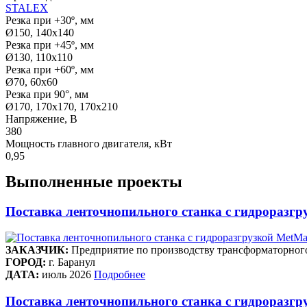
STALEX
Резка при +30º, мм
Ø150, 140x140
Резка при +45º, мм
Ø130, 110х110
Резка при +60º, мм
Ø70, 60x60
Резка при 90°, мм
Ø170, 170х170, 170х210
Напряжение, В
380
Мощность главного двигателя, кВт
0,95
Выполненные проекты
Поставка ленточнопильного станка c гидроразгр
ЗАКАЗЧИК:
Предприятие по производству трансформаторног
ГОРОД:
г. Баранул
ДАТА:
июль 2026
Подробнее
Поставка ленточнопильного станка c гидроразгру