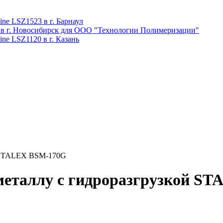
ne LSZ1523 в г. Барнаул
 в г. Новосибирск для ООО "Технологии Полимеризации"
ne LSZ1120 в г. Казань
й STALEX BSМ-170G
металлу с гидроразгрузкой S