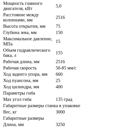
Мощность главного
5,0
двигателя, кВт
Расстояние между
2516
колоннами, мм
Высота открытия, мм
75
Глубина зева, мм
150
Максимальное давление,
15
МПа
Объем гидравлического
155
бака, л
Рабочая длина, мм
2516
Рабочая скорость
50-85 мм/с
Ход заднего упора, мм
660
Ход пуансона, мм
25
Ход цилиндра, мм
400
Параметры гиба
Max угол гиба
135 град
Габаритные размеры станка в упаковке
Вес, кг
3000
Габаритные размеры
Длина, мм
3250