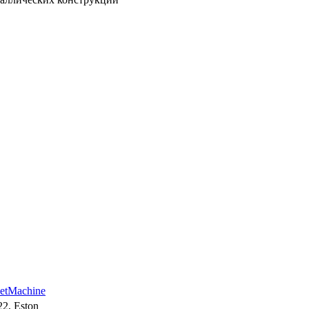
etMachine
2, Eston