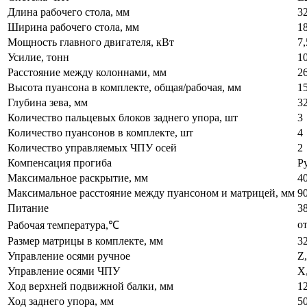
Длина рабочего стола, мм
3
Ширина рабочего стола, мм
1
Мощность главного двигателя, кВт
7,
Усилие, тонн
1
Расстояние между колоннами, мм
2
Высота пуансона в комплекте, общая/рабочая, мм
1
Глубина зева, мм
3
Количество пальцевых блоков заднего упора, шт
3
Количество пуансонов в комплекте, шт
4
Количество управляемых ЧПУ осей
2
Компенсация прогиба
Р
Максимальное раскрытие, мм
4
Максимальное расстояние между пуансоном и матрицей, мм
9
Питание
3
о
Рабочая температура,℃
Размер матрицы в комплекте, мм
3
Управление осями ручное
Z
Управление осями ЧПУ
X
Ход верхней подвижной балки, мм
1
Ход заднего упора, мм
50