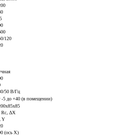
200
80
5
00
600
50/120
20
учная
00
0
80/50 В/Гц
т -5 до +40 (в помещении)
200х85х85
, Rc, ΔХ
, Y
20
0 (ось Х)