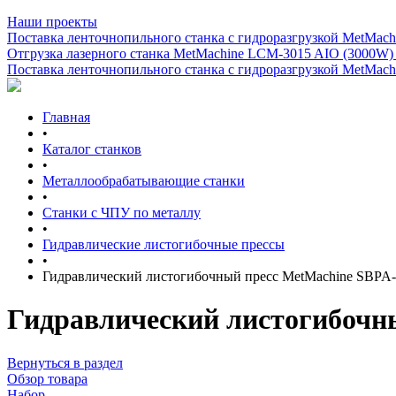
Наши проекты
Поставка ленточнопильного станка c гидроразгрузкой MetMachi
Отгрузка лазерного станка MetMachine LCM-3015 AIO (3000W)
Поставка ленточнопильного станка c гидроразгрузкой MetMachi
Главная
•
Каталог станков
•
Металлообрабатывающие станки
•
Станки с ЧПУ по металлу
•
Гидравлические листогибочные прессы
•
Гидравлический листогибочный пресс MetMachine SBPA
Гидравлический листогибочн
Вернуться в раздел
Обзор товара
Набор