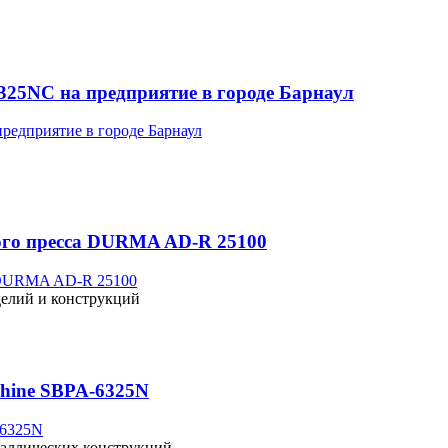
6325NС на предприятие в городе Барнаул
ного пресса DURMA AD-R 25100
делий и конструкций
chine SBPA-6325N
таллических конструкций