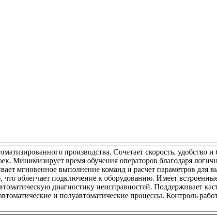
томатизированного производства. Сочетает скорость, удобство и
оек. Минимизирует время обучения операторов благодаря логи
ивает мгновенное выполнение команд и расчет параметров для 
bus), что облегчает подключение к оборудованию. Имеет встроен
втоматическую диагностику неисправностей. Поддерживает каст
автоматические и полуавтоматические процессы. Контроль рабо