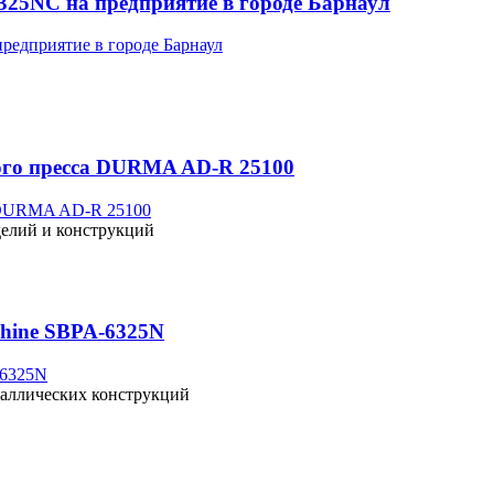
6325NС на предприятие в городе Барнаул
ного пресса DURMA AD-R 25100
делий и конструкций
chine SBPA-6325N
таллических конструкций