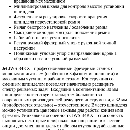
вращающимся маховиком
Миллиметровая шкала для контроля высоты установки
шпинделя
4-ступенчатая регулировка скорости вращения
шпинделя переустановкой ремня
Рычаг быстрого натяжения / ослабления ремня
Смотровое окно для контроля положения ремня
Рабочий стол из чугунного литья
Регулируемый фрезерный упор с рукояткой точной
настройки
Подвижный угловой упор с направляющей вдоль Т-
образного паза и с угловой разметкой
Jet JWS-34KX - профессиональный фрезерный станок с
мощным двигателем (особенно в 3-фазном исполнении) и
массивным чугунным рабочим столом. Конструкция со
сменным шпинделем позволяет значительно расширить
спектр решаемых задач. Входящий в комплектацию 30 мм
шпиндель соответствует стандартам большинства
современных производителей режущего инструмента, а 32 мм
(приобретается отдельно) – отечественному. Вместо шпинделя
можно установить цанговые зажимы для работы концевыми
фрезами. Уникальная особенность JWS-34KX – способность
выполнять некоторые шлифовальные операции: в качестве
опции доступен шпиндель с набором втулок под абразивные