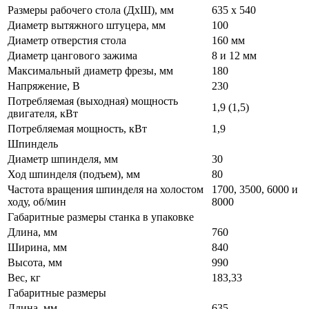
Размеры рабочего стола (ДхШ), мм
635 х 540
Диаметр вытяжного штуцера, мм
100
Диаметр отверстия стола
160 мм
Диаметр цангового зажима
8 и 12 мм
Максимальный диаметр фрезы, мм
180
Напряжение, В
230
Потребляемая (выходная) мощность
1,9 (1,5)
двигателя, кВт
Потребляемая мощность, кВт
1,9
Шпиндель
Диаметр шпинделя, мм
30
Ход шпинделя (подъем), мм
80
Частота вращения шпинделя на холостом
1700, 3500, 6000 и
ходу, об/мин
8000
Габаритные размеры станка в упаковке
Длина, мм
760
Ширина, мм
840
Высота, мм
990
Вес, кг
183,33
Габаритные размеры
Длина, мм
635