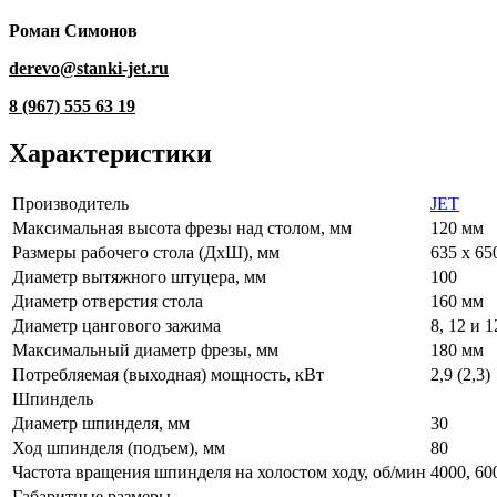
Роман Симонов
derevo@stanki-jet.ru
8 (967) 555 63 19
Характеристики
Производитель
JET
Максимальная высота фрезы над столом, мм
120 мм
Размеры рабочего стола (ДхШ), мм
635 х 65
Диаметр вытяжного штуцера, мм
100
Диаметр отверстия стола
160 мм
Диаметр цангового зажима
8, 12 и 
Максимальный диаметр фрезы, мм
180 мм
Потребляемая (выходная) мощность, кВт
2,9 (2,3)
Шпиндель
Диаметр шпинделя, мм
30
Ход шпинделя (подъем), мм
80
Частота вращения шпинделя на холостом ходу, об/мин
4000, 60
Габаритные размеры