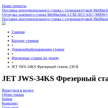
Наши проекты
Поставка ленточнопильного станка c гидроразгрузкой MetMachi
Отгрузка лазерного станка MetMachine LCM-3015 AIO (3000W)
Поставка ленточнопильного станка c гидроразгрузкой MetMachi
Главная
•
Каталог станков
•
Деревообрабатывающие станки
•
Фрезерные станки по дереву
•
JET JWS-34KS Фрезерный станок 230 В
JET JWS-34KS Фрезерный ста
Вернуться в раздел
Обзор товара
Набор
Комплект
Описание