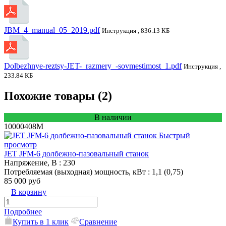
JBM_4_manual_05_2019.pdf
Инструкция , 836.13 КБ
Dolbezhnye-reztsy-JET-_razmery_-sovmestimost_1.pdf
Инструкция ,
233.84 КБ
Похожие товары (2)
В наличии
10000408M
Быстрый
просмотр
JET JFM-6 долбежно-пазовальный станок
Напряжение, В
: 230
Потребляемая (выходная) мощность, кВт
: 1,1 (0,75)
85 000 руб
В корзину
Подробнее
Купить в 1 клик
Сравнение