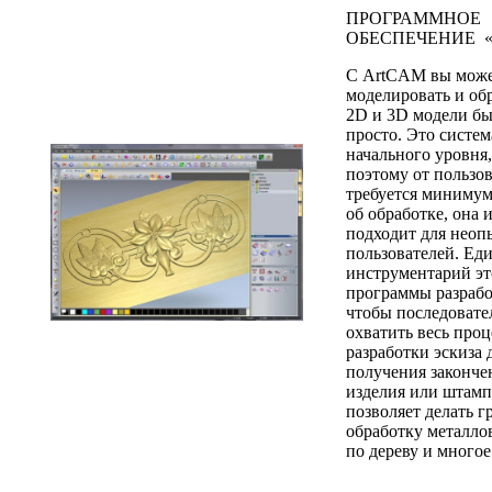
ПРОГРАММНОЕ
ОБЕСПЕЧЕНИЕ «
С ArtCAM вы мож
моделировать и об
2D и 3D модели бы
просто. Это систем
начального уровня,
поэтому от пользо
требуется минимум
об обработке, она 
подходит для нео
пользователей. Ед
инструментарий э
программы разрабо
чтобы последовате
охватить весь проц
разработки эскиза 
получения законче
изделия или штам
позволяет делать г
обработку металлов
по дереву и многое