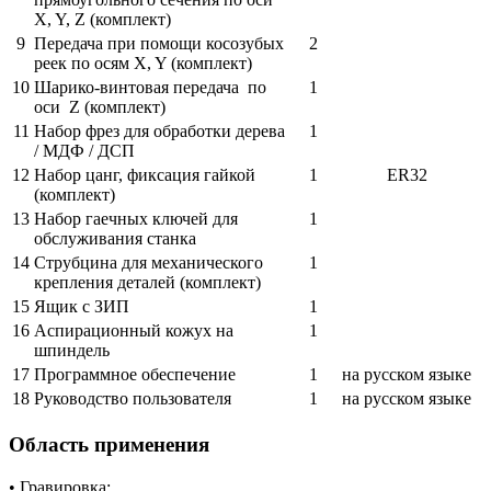
X, Y, Z (комплект)
9
Передача при помощи косозубых
2
реек по осям X, Y (комплект)
10
Шарико-винтовая передача по
1
оси Z (комплект)
11
Набор фрез для обработки дерева
1
/ МДФ / ДСП
12
Набор цанг, фиксация гайкой
1
ER32
(комплект)
13
Набор гаечных ключей для
1
обслуживания станка
14
Струбцина для механического
1
крепления деталей (комплект)
15
Ящик с ЗИП
1
16
Аспирационный кожух на
1
шпиндель
17
Программное обеспечение
1
на русском языке
18
Руководство пользователя
1
на русском языке
Область применения
• Гравировка: