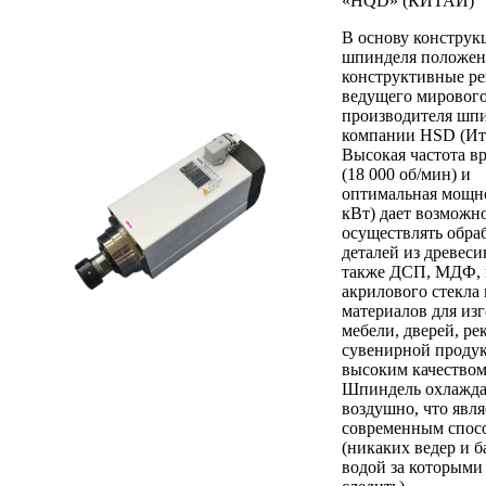
«HQD» (КИТАЙ)
В основу конструк
шпинделя положе
конструктивные р
ведущего мировог
производителя шпи
компании HSD (Ит
Высокая частота в
(18 000 об/мин) и
оптимальная мощно
кВт) дает возможн
осуществлять обра
деталей из древеси
также ДСП, МДФ, 
акрилового стекла 
материалов для из
мебели, дверей, ре
сувенирной проду
высоким качеством
Шпиндель охлажда
воздушно, что явля
современным спос
(никаких ведер и б
водой за которыми