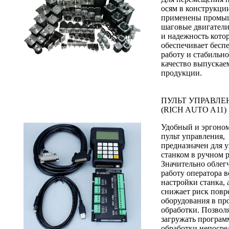
осям в конструкци
применены промы
шаговые двигатели
и надежность кото
обеспечивает бесп
работу и стабильн
качество выпускае
продукции.
ПУЛЬТ УПРАВЛЕ
(RICH AUTO A11)
Удобный и эргоно
пульт управления,
предназначен для 
станком в ручном 
Значительно облег
работу оператора в
настройки станка, 
снижает риск пов
оборудования в пр
обработки. Позвол
загружать програ
обработки непосре