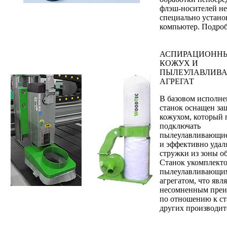
флэш-носителей не
специально устан
компьютер. Подроб
АСПИРАЦИОНН
КОЖУХ И
ПЫЛЕУЛАВЛИВ
АГРЕГАТ
В базовом исполн
станок оснащен з
кожухом, который 
подключать
пылеулавливающие
и эффективно удал
стружки из зоны о
Станок укомплект
пылеулавливающи
агрегатом, что явля
несомненным пре
по отношению к с
других производит