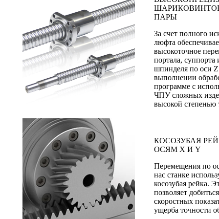
ШАРИКОВИНТО
ПАРЫ
За счет полного и
люфта обеспечивае
высокоточное пер
портала, суппорта 
шпинделя по оси Z
выполнении обраб
программе с испол
ЧПУ сложных изде
высокой степенью 
КОСОЗУБАЯ РЕЙ
ОСЯМ Х И Y
Перемещения по о
нас станке использ
косозубая рейка. Э
позволяет добитьс
скоростных показат
ущерба точности о