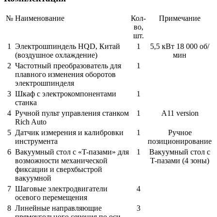
№
Наименование
Кол-
Примечание
во,
шт.
1
Электрошпиндель HQD, Китай
1
5,5 кВт 18 000 об/
(воздушное охлаждение)
мин
2
Частотный преобразователь для
1
плавного изменения оборотов
электрошпинделя
3
Шкаф с электрокомпонентами
1
станка
4
Ручной пульт управления станком
1
A11 version
Rich Auto
5
Датчик измерения и калибровки
1
Ручное
инструмента
позиционирование
6
Вакуумный стол с «T-пазами» для
1
Вакуумный стол с
возможности механической
T-пазами (4 зоны)
фиксации и сверхбыстрой
вакуумной
7
Шаговые электродвигатели
4
осевого перемещения
8
Линейные направляющие
3
прямоугольного сечения по оси