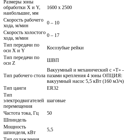
Размеры зоны
обработки X и Y,
1600 х 2500
наибольшие, мм
Скорость рабочего
0 – 10
хода, м/мин
Скорость холостого
0 – 17
хода, м/мин
Тип передачи по
Косозубые рейки
оси X и Y
Тип передачи по
ШВП
оси Z
Вакуумный и механический с «Т» -
Тип рабочего стола
пазами крепления 4 зоны ОПЦИЯ:
вакуумный насос 5,5 кВт (160 м3/ч)
Тип цанги
ER32
Тип
электродвигателей
шаговые
перемещения
Частота тока, Гц
50
Шпиндель
Мощность
5,5
шпинделя, кВт
Тип охлаждения