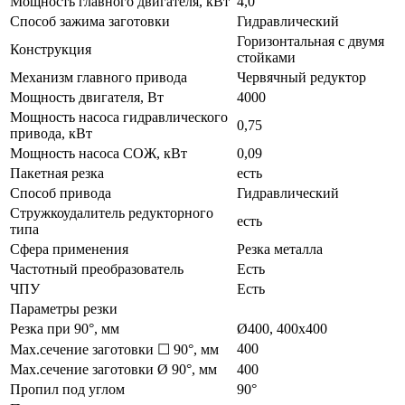
Мощность главного двигателя, кВт
4,0
Способ зажима заготовки
Гидравлический
Горизонтальная с двумя
Конструкция
стойками
Механизм главного привода
Червячный редуктор
Мощность двигателя, Вт
4000
Мощность насоса гидравлического
0,75
привода, кВт
Мощность насоса СОЖ, кВт
0,09
Пакетная резка
есть
Способ привода
Гидравлический
Стружкоудалитель редукторного
есть
типа
Сфера применения
Резка металла
Частотный преобразователь
Есть
ЧПУ
Есть
Параметры резки
Резка при 90°, мм
Ø400, 400х400
400
Max.сечение заготовки ☐ 90°, мм
Max.сечение заготовки Ø 90°, мм
400
Пропил под углом
90°