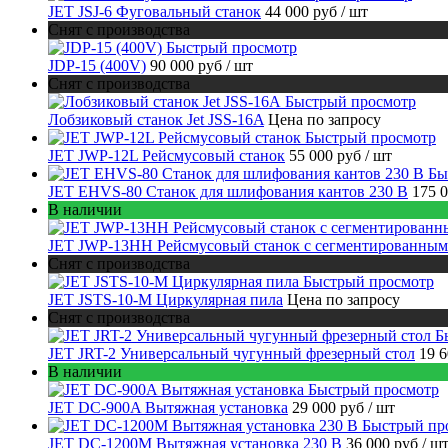
JET JSJ-6 Фуговальный станок
44 000 руб
/ шт
Снят с производства
Быстрый просмотр
JDP-15 (400V)
90 000 руб
/ шт
Снят с производства
Быстрый просмотр
Лобзиковый станок Jet JSS-16A
Цена по запросу
Быстрый просмотр
JET JWP-12L Рейсмусовый станок
55 000 руб
/ шт
Бы
JET EHVS-80 Станок для шлифования кантов 230 В
175 
В наличии
JET JWP-13HH Рейсмусовый станок с сегментированным
Снят с производства
Быстрый просмотр
JET JSTS-10-M Циркулярная пила
Цена по запросу
Снят с производства
Б
JET JRT-2 Универсальный чугунный фрезерный стол
19 
В наличии
Быстрый просмотр
JET DC-900A Вытяжная установка
29 000 руб
/ шт
Быстрый пр
JET DC-1200M Вытяжная установка 230 В
36 000 руб
/ ш