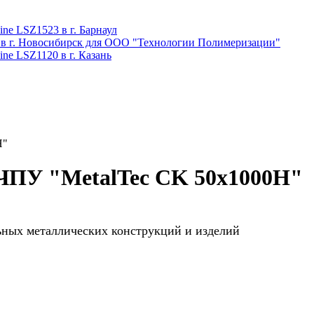
ne LSZ1523 в г. Барнаул
 в г. Новосибирск для ООО "Технологии Полимеризации"
ne LSZ1120 в г. Казань
H"
 ЧПУ "MetalTec CK 50x1000H"
ьных металлических конструкций и изделий