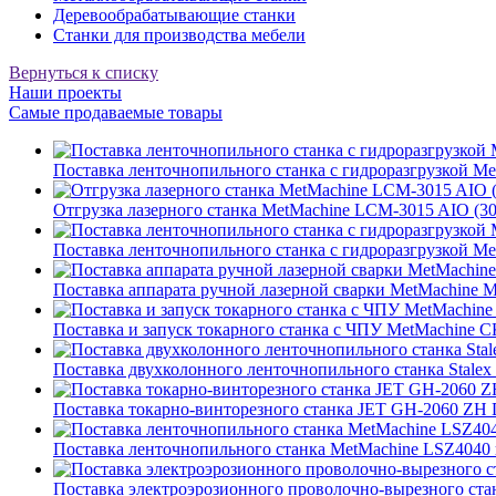
Деревообрабатывающие станки
Станки для производства мебели
Вернуться к списку
Наши проекты
Самые продаваемые товары
Поставка ленточнопильного станка c гидроразгрузкой Met
Отгрузка лазерного станка MetMachine LCM-3015 AIO (
Поставка ленточнопильного станка c гидроразгрузкой Met
Поставка аппарата ручной лазерной сварки MetMachine
Поставка и запуск токарного станка с ЧПУ MetMachin
Поставка двухколонного ленточнопильного станка Stale
Поставка токарно-винторезного станка JET GH-2060 ZH 
Поставка ленточнопильного станка MetMachine LSZ4040 в
Поставка электроэрозионного проволочно-вырезного ст