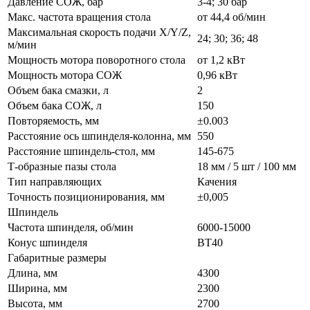
Давление СОЖ, бар
3-4; 30 бар
Макс. частота вращения стола
от 44,4 об/мин
Максимальная скорость подачи X/Y/Z,
24; 30; 36; 48
м/мин
Мощность мотора поворотного стола
от 1,2 кВт
Мощность мотора СОЖ
0,96 кВт
Объем бака смазки, л
2
Объем бака СОЖ, л
150
Повторяемость, мм
±0.003
Расстояние ось шпинделя-колонна, мм
550
Расстояние шпиндель-стол, мм
145-675
Т-образные пазы стола
18 мм / 5 шт / 100 мм
Тип направляющих
Качения
Точность позиционирования, мм
±0,005
Шпиндель
Частота шпинделя, об/мин
6000-15000
Конус шпинделя
BT40
Габаритные размеры
Длина, мм
4300
Ширина, мм
2300
Высота, мм
2700