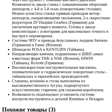
Возможность заказа станка с повышенными оборотами
шпинделя, с 4-й и 5-й осью (поворотными столами).
Можно оснастить станки прямым приводом мотор-
шпиндель, направляющими скольжения, 2-х скоростным
редуктором ZF-Duoplan Gearbox (Германия) для
увеличения крутящего момента. Готовы к заказу
комплектации с α-моторами для максимально точного и
быстрого перемещения.
Системы ЧПУ и привода безусловных лидеров Siemens
(Германия) и Fanuc (Япония).
Шпиндели POSA и KENTURN (Тайвань).
Направляющие качения, подшипники и ШВП самых
известных фирм THK и NSK (Япония), HIWIN
(Тайвань), Rexroth (Германия).
Высокоскоростные инструментальные магазины,
пневматические и гидравлические поворотные столы -
тайваньских и европейских производителей.
Станины, колонны и столы выполнены из
высококачественного чугуна, подвергнутого
искусственному старению для снижения коробления.
Возможность опционально установить системы
контроля инструмента и деталей Renishaw и Hexagon.
Похожие товары (3)