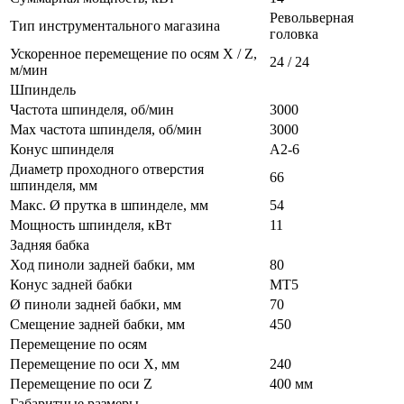
Револьверная
Тип инструментального магазина
головка
Ускоренное перемещение по осям X / Z,
24 / 24
м/мин
Шпиндель
Частота шпинделя, об/мин
3000
Max частота шпинделя, об/мин
3000
Конус шпинделя
A2-6
Диаметр проходного отверстия
66
шпинделя, мм
Макс. Ø прутка в шпинделе, мм
54
Мощность шпинделя, кВт
11
Задняя бабка
Ход пиноли задней бабки, мм
80
Конус задней бабки
МТ5
Ø пиноли задней бабки, мм
70
Смещение задней бабки, мм
450
Перемещение по осям
Перемещение по оси X, мм
240
Перемещение по оси Z
400 мм
Габаритные размеры