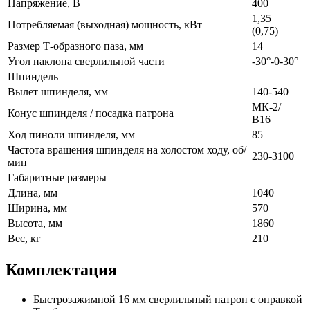
Напряжение, В
400
1,35
Потребляемая (выходная) мощность, кВт
(0,75)
Размер Т-образного паза, мм
14
Угол наклона сверлильной части
-30°-0-30°
Шпиндель
Вылет шпинделя, мм
140-540
МК-2/
Конус шпинделя / посадка патрона
В16
Ход пиноли шпинделя, мм
85
Частота вращения шпинделя на холостом ходу, об/
230-3100
мин
Габаритные размеры
Длина, мм
1040
Ширина, мм
570
Высота, мм
1860
Вес, кг
210
Комплектация
Быстрозажимной 16 мм сверлильный патрон с оправкой