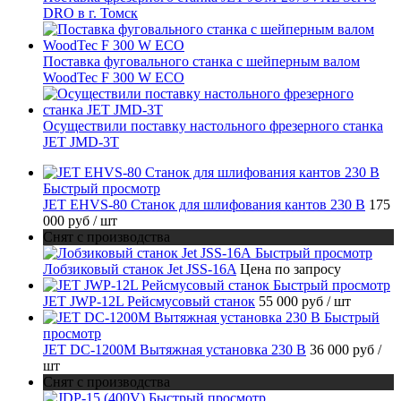
DRO в г. Томск
Поставка фуговального станка с шейперным валом
WoodTec F 300 W ECO
Осуществили поставку настольного фрезерного станка
JET JMD-3T
Быстрый просмотр
JET EHVS-80 Станок для шлифования кантов 230 В
175
000 руб
/ шт
Снят с производства
Быстрый просмотр
Лобзиковый станок Jet JSS-16A
Цена по запросу
Быстрый просмотр
JET JWP-12L Рейсмусовый станок
55 000 руб
/ шт
Быстрый
просмотр
JET DC-1200M Вытяжная установка 230 В
36 000 руб
/
шт
Снят с производства
Быстрый просмотр