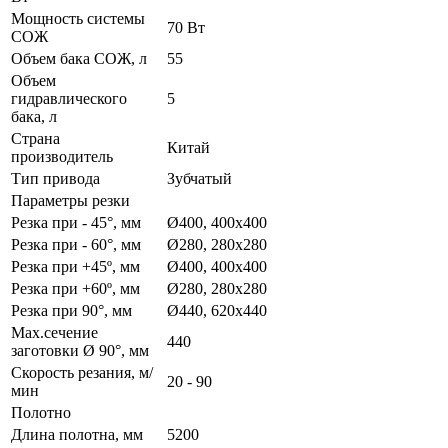
Мощность системы
70 Вт
СОЖ
Объем бака СОЖ, л
55
Объем
гидравлического
5
бака, л
Страна
Китай
производитель
Тип привода
Зубчатый
Параметры резки
Резка при - 45°, мм
Ø400, 400х400
Резка при - 60°, мм
Ø280, 280х280
Резка при +45º, мм
Ø400, 400х400
Резка при +60º, мм
Ø280, 280x280
Резка при 90°, мм
Ø440, 620х440
Max.сечение
440
заготовки Ø 90°, мм
Скорость резания, м/
20 - 90
мин
Полотно
Длина полотна, мм
5200