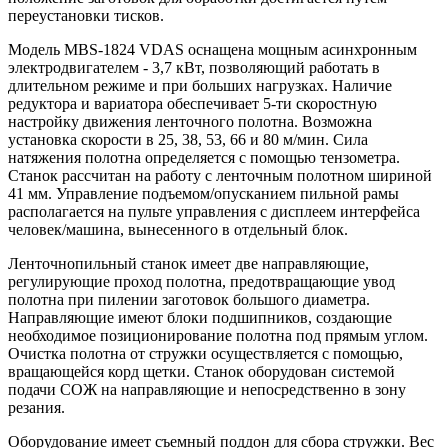
переустановки тисков.
Модель MBS-1824 VDAS оснащена мощным асинхронным
электродвигателем - 3,7 кВт, позволяющий работать в
длительном режиме и при больших нагрузках. Наличие
редуктора и вариатора обеспечивает 5-ти скоростную
настройку движения ленточного полотна. Возможна
установка скорости в 25, 38, 53, 66 и 80 м/мин. Сила
натяжения полотна определяется с помощью тензометра.
Станок рассчитан на работу с ленточным полотном шириной
41 мм. Управление подъемом/опусканием пильной рамы
располагается на пульте управления с дисплеем интерфейса
человек/машина, вынесенного в отдельный блок.
Ленточнопильный станок имеет две направляющие,
регулирующие проход полотна, предотвращающие увод
полотна при пилении заготовок большого диаметра.
Направляющие имеют блоки подшипников, создающие
необходимое позиционирование полотна под прямым углом.
Очистка полотна от стружки осуществляется с помощью,
вращающейся корд щетки. Станок оборудован системой
подачи СОЖ на направляющие и непосредственно в зону
резания.
Оборудование имеет съемный поддон для сбора стружки. Вес