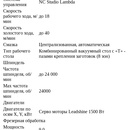
NC Studio Lambda
управления
Скорость
рабочего хода, м/
до 18
мин
Скорость
холостого хода,
до 40
м/мин
Смазка
Централизованная, автоматическая
Тип рабочего
Комбинированный вакуумный стол с «Т» -
стола
пазами крепления заготовок (8 зон)
Шпиндель
Частота
шпинделя, об/
до 24 000
мин
Max частота
шпинделя, об/
24000
мин
Двигатели
Двигатели по
Серво моторы Leadshine 1500 Вт
осям X, Y, кВт
Фрезерная обработка
Мощность
9,0