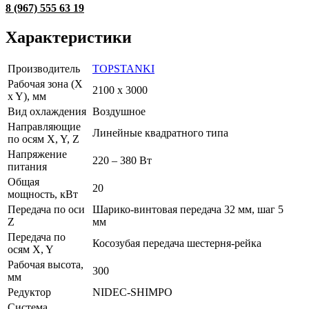
8 (967) 555 63 19
Характеристики
Производитель
TOPSTANKI
Рабочая зона (X
2100 x 3000
x Y), мм
Вид охлаждения
Воздушное
Направляющие
Линейные квадратного типа
по осям X, Y, Z
Напряжение
220 – 380 Вт
питания
Общая
20
мощность, кВт
Передача по оси
Шарико-винтовая передача 32 мм, шаг 5
Z
мм
Передача по
Косозубая передача шестерня-рейка
осям X, Y
Рабочая высота,
300
мм
Редуктор
NIDEC-SHIMPO
Система