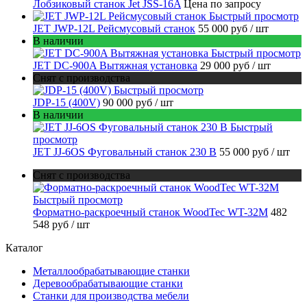
Лобзиковый станок Jet JSS-16A
Цена по запросу
Быстрый просмотр
JET JWP-12L Рейсмусовый станок
55 000 руб
/ шт
В наличии
Быстрый просмотр
JET DC-900A Вытяжная установка
29 000 руб
/ шт
Снят с производства
Быстрый просмотр
JDP-15 (400V)
90 000 руб
/ шт
В наличии
Быстрый
просмотр
JET JJ-6OS Фуговальный станок 230 В
55 000 руб
/ шт
Снят с производства
Быстрый просмотр
Форматно-раскроечный станок WoodTec WT-32M
482
548 руб
/ шт
Каталог
Металлообрабатывающие станки
Деревообрабатывающие станки
Станки для производства мебели