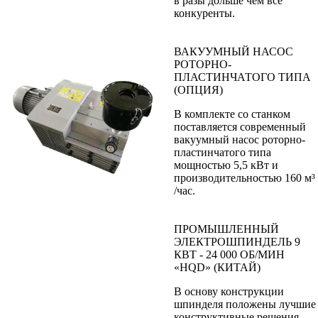
в разы дольше чем все
конкуренты.
ВАКУУМНЫЙ НАСОС
РОТОРНО-
ПЛАСТИНЧАТОГО ТИПА
(ОПЦИЯ)
В комплекте со станком
поставляется современный
вакуумный насос роторно-
пластинчатого типа
мощностью 5,5 кВт и
производительностью 160 м³
/час.
ПРОМЫШЛЕННЫЙ
ЭЛЕКТРОШПИНДЕЛЬ 9
КВТ - 24 000 ОБ/МИН
«HQD» (КИТАЙ)
В основу конструкции
шпинделя положены лучшие
конструктивные решения