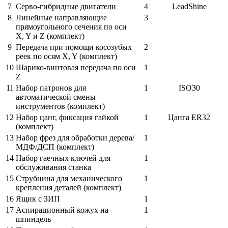
7
Серво-гибридные двигатели
4
LeadShine
8
Линейные направляющие
3
прямоугольного сечения по оси
X, Y и Z (комплект)
9
Передача при помощи косозубых
2
реек по осям X, Y (комплект)
10
Шарико-винтовая передача по оси
1
Z
11
Набор патронов для
1
ISO30
автоматической смены
инструментов (комплект)
12
Набор цанг, фиксация гайкой
1
Цанга ER32
(комплект)
13
Набор фрез для обработки дерева/
1
МДФ/ДСП (комплект)
14
Набор гаечных ключей для
1
обслуживания станка
15
Струбцина для механического
1
крепления деталей (комплект)
16
Ящик с ЗИП
1
17
Аспирационный кожух на
1
шпиндель