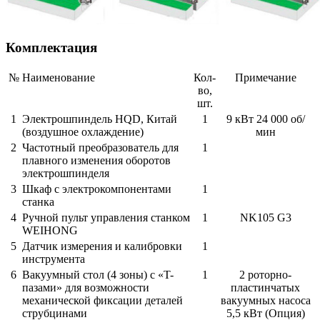
Комплектация
№
Наименование
Кол-
Примечание
во,
шт.
1
Электрошпиндель HQD, Китай
1
9 кВт 24 000 об/
(воздушное охлаждение)
мин
2
Частотный преобразователь для
1
плавного изменения оборотов
электрошпинделя
3
Шкаф с электрокомпонентами
1
станка
4
Ручной пульт управления станком
1
NK105 G3
WEIHONG
5
Датчик измерения и калибровки
1
инструмента
6
Вакуумный стол (4 зоны) с «T-
1
2 роторно-
пазами» для возможности
пластинчатых
механической фиксации деталей
вакуумных насоса
струбцинами
5,5 кВт (Опция)