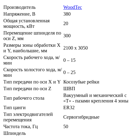
Производитель
WoodTec
Напряжение, В
380
Общая установленная
20
мощность, кВт
Перемещение шпинделя по
300
оси Z, мм
Размеры зоны обработки X
2100 х 3050
и Y, наибольшие, мм
Скорость рабочего хода, м/
0 – 15
мин
Скорость холостого хода, м/
0 – 25
мин
Тип передачи по оси X и Y
Косозубые рейки
Тип передачи по оси Z
ШВП
Вакуумный и механический с
Тип рабочего стола
«Т» - пазами крепления 4 зоны
Тип цанги
ER32
Тип электродвигателей
Сервогибридные
перемещения
Частота тока, Гц
50
Шпиндель