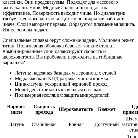
классики. Они предсказуемы. Подходят для массового
выпуска штампов. Медные аналоги проводят ток
эффективнее. Поверхность выходит чище. Но диэлектрик
требует жесткого контроля. Цинковое покрытие работает
иначе. Слой выгорает первым. Образуется плазменная защита.
Износ основы падает.
Специальные сплавы берут сложные задачи. Молибден режет
титан. Полимерная оболочка бережет тонкие стенки.
Комбинированные слои балансируют скорость и
шероховатость. Вы пробовали переходить на гибридные
варианты?
Латунь: надежная база для углеродистых сталей
Медь: высокий КПД разряда, чистая кромка
Цинк-латунь: ускоренный черновой проход
Молибден: стойкость к твердым сплавам
Полимерная изоляция: защита микродеталей
Вариант
Скорость
Гд
Шероховатость
Бюджет
нити
прохода
приме
Штам
Латунь
Стабильная
Ровная
Доступный
заготов
ста
Точн