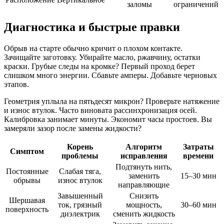
заломы
ограничений
Диагностика и быстрые правки
Обрыв на старте обычно кричит о плохом контакте.
Зачищайте заготовку. Убирайте масло, ржавчину, остатки
краски. Грубые следы на кромке? Первый проход берет
слишком много энергии. Сбавьте амперы. Добавьте черновых
этапов.
Геометрия уплыла на пятьдесят микрон? Проверьте натяжение
и износ втулок. Часто виновата рассинхронизация осей.
Калибровка занимает минуты. Экономит часы простоев. Вы
замеряли зазор после замены жидкости?
Корень
Алгоритм
Затраты
Симптом
проблемы
исправления
времени
Подтянуть нить,
Постоянные
Слабая тяга,
заменить
15–30 мин
обрывы
износ втулок
направляющие
Завышенный
Снизить
Шершавая
ток, грязный
мощность,
30–60 мин
поверхность
диэлектрик
сменить жидкость