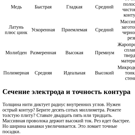
полос
Медь
Быстрая
Гладкая
Средний
чисто
конт
Масси
Латунь
загото
Ускоренная
Приемлемая
Средний
плюс цинк
черно
рез
Жаропр
спла
Молибден
Размеренная
Высокая
Премиум
твер
матер
Микроде
Полимерная
Средняя
Идеальная
Высокий
тонк
стен
Сечение электрода и точность контура
Толщина нити диктует радиус внутренних углов. Нужен
острый контур? Берите десять сотых миллиметра. Режете
толстую плиту? Ставьте двадцать пять или тридцать.
Массивная проволока держит высокий ток. Рез идет быстрее.
Но ширина канавки увеличивается. Это ломает точные
посадки.