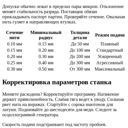
Допуски обычно лежат в пределах пары микрон. Отклонение
меняет стабильность разряда. Поставщик обязан
прикладывать паспорт партии. Проверяйте сечение. Овальная
нить гуляет в направляющих втулках.
Сечение
Минимальный
Толщина
Режим подачи
нити
радиус
детали
0.10 мм
0.15 мм
До 50 мм
Плавный
0.15 мм
0.20 мм
До 100 мм
Стандартный
0.20 мм
0.30 мм
До 200 мм
Ускоренный
0.25 мм
0.40 мм
До 300 мм
Агрессивный
0.30 мм
0.50 мм
От 300 мм
Максимальный
Корректировка параметров станка
Меняете расходник? Корректируйте программу. Натяжение
держит прямолинейность. Слабая тяга ведет к уводу. Сильная
рвет нить на виражах. Стартуйте с сорока ньютонов для
латуни. Поднимайте до шестидесяти для меди. Следите за
осциллограммой генератора.
Скорость подачи подстраивают под частоту пробоев.