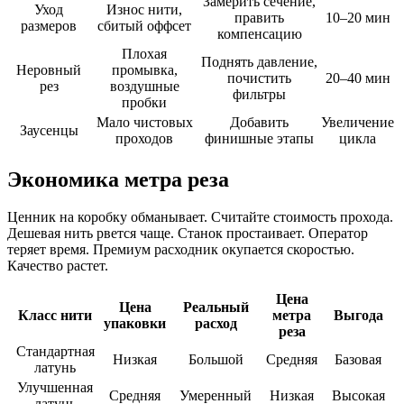
Замерить сечение,
Уход
Износ нити,
править
10–20 мин
размеров
сбитый оффсет
компенсацию
Плохая
Поднять давление,
Неровный
промывка,
почистить
20–40 мин
рез
воздушные
фильтры
пробки
Мало чистовых
Добавить
Увеличение
Заусенцы
проходов
финишные этапы
цикла
Экономика метра реза
Ценник на коробку обманывает. Считайте стоимость прохода.
Дешевая нить рвется чаще. Станок простаивает. Оператор
теряет время. Премиум расходник окупается скоростью.
Качество растет.
Цена
Цена
Реальный
Класс нити
метра
Выгода
упаковки
расход
реза
Стандартная
Низкая
Большой
Средняя
Базовая
латунь
Улучшенная
Средняя
Умеренный
Низкая
Высокая
латунь