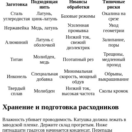
Подходящая
Нюансы
Типичные
Заготовка
нить
обработки
риски
Сталь
Латунь,
Окалина на
Базовые режимы
углеродистая
цинк-латунь
срезе
Усиленная
Увод
Нержавейка
Медь, латунь
промывка
геометрии
Низкий ток,
Латунь с
Залипание,
Алюминий
свежий
оболочкой
поры
диэлектрик
Трещины,
Молибден,
Титан
Поэтапный рез
медленный
медь
проход
Минимальная
Специальная
Обрывы,
Инконель
скорость, мощный
добавка
выкрашивание
обдув
Твердый
Низкий ток,
Молибден
Сколы кромок
сплав
высокая частота
Хранение и подготовка расходников
Влажность убивает проводимость. Катушка должна лежать в
заводской пленке. Держите склад прогретым. Ниже
пятнадцати градусов начинается конденсат. Перепады