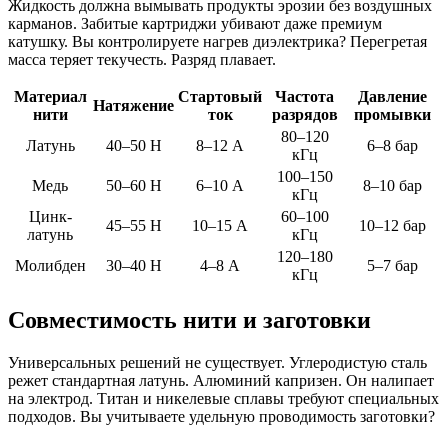
Жидкость должна вымывать продукты эрозии без воздушных
карманов. Забитые картриджи убивают даже премиум
катушку. Вы контролируете нагрев диэлектрика? Перегретая
масса теряет текучесть. Разряд плавает.
Материал
Стартовый
Частота
Давление
Натяжение
нити
ток
разрядов
промывки
80–120
Латунь
40–50 Н
8–12 А
6–8 бар
кГц
100–150
Медь
50–60 Н
6–10 А
8–10 бар
кГц
Цинк-
60–100
45–55 Н
10–15 А
10–12 бар
латунь
кГц
120–180
Молибден
30–40 Н
4–8 А
5–7 бар
кГц
Совместимость нити и заготовки
Универсальных решений не существует. Углеродистую сталь
режет стандартная латунь. Алюминий капризен. Он налипает
на электрод. Титан и никелевые сплавы требуют специальных
подходов. Вы учитываете удельную проводимость заготовки?