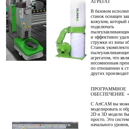
АГРЕГАТ
В базовом исполн
станок оснащен з
кожухом, который 
подключать
пылеулавливающие
и эффективно удал
стружки из зоны о
Станок укомплект
пылеулавливающи
агрегатом, что явля
несомненным пре
по отношению к с
других производит
ПРОГРАММНОЕ
ОБЕСПЕЧЕНИЕ «
С ArtCAM вы мож
моделировать и об
2D и 3D модели бы
просто. Это систем
начального уровня,