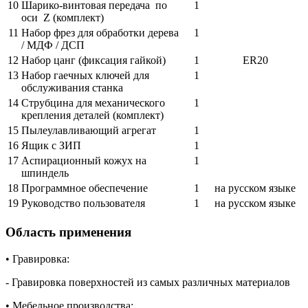
10
Шарико-винтовая передача по
1
оси Z (комплект)
11
Набор фрез для обработки дерева
1
/ МДФ / ДСП
12
Набор цанг (фиксация гайкой)
1
ER20
13
Набор гаечных ключей для
1
обслуживания станка
14
Струбцина для механического
1
крепления деталей (комплект)
15
Пылеулавливающий агрегат
1
16
Ящик с ЗИП
1
17
Аспирационный кожух на
1
шпиндель
18
Программное обеспечение
1
на русском языке
19
Руководство пользователя
1
на русском языке
Область применения
• Гравировка:
- Гравировка поверхностей из самых различных материалов
• Мебельное производства: