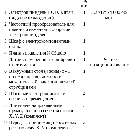
во,
шт.
1
Электрошпиндель HQD, Китай
1
3,2 кВт 24 000 об/
(водяное охлаждение)
мин
2
Частотный преобразователь для
1
плавного изменения оборотов
электрошпинделя
3
Шкаф с электрокомпонентами
1
станка
4
Плата управления NCStudio
1
5
Датчик измерения и калибровки
1
Ручное
инструмента
позиционирование
6
Вакуумный стол (4 зоны) с «T-
1
пазами» для возможности
механической фиксации деталей
струбцинами
7
Шаговые электродвигатели
4
осевого перемещения
8
Линейные направляющие
3
прямоугольного сечения по оси
X, Y, Z (комплект)
9
Передача при помощи косозубых
2
реек по осям X, Y (комплект)