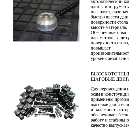
автоматический ко
длины инструмент
позволяет, начиная 
быстро ввести дан
поверхности стола (
высоте материала.
Обеспечивает быс
параметров, защит
поверхности стола,
повышает
производительност
уровень безопасно
ВЫСОКОТОЧНЫ
ШАГОВЫЕ ДВИГ
Для перемещения п
осям в конструкци
применены промы
шаговые двигатели
и надежность кото
обеспечивает бесп
работу и стабильн
качество выпускае