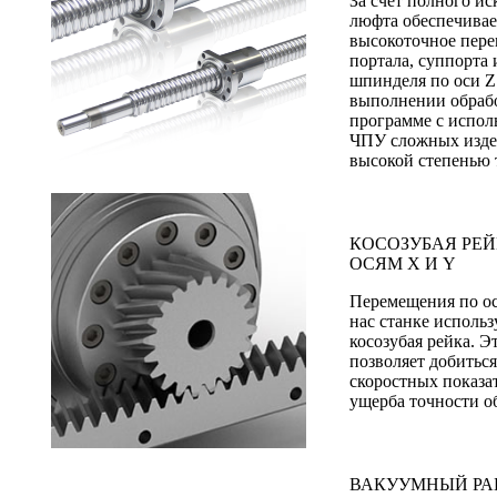
За счет полного и
люфта обеспечивае
высокоточное пер
портала, суппорта 
шпинделя по оси Z
выполнении обраб
программе с испол
ЧПУ сложных изде
высокой степенью 
КОСОЗУБАЯ РЕЙ
ОСЯМ Х И Y
Перемещения по о
нас станке использ
косозубая рейка. Э
позволяет добитьс
скоростных показат
ущерба точности о
ВАКУУМНЫЙ РА