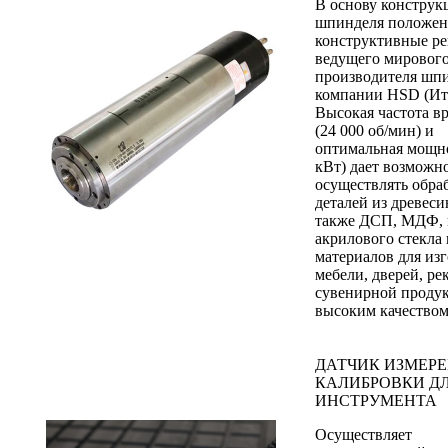
В основу конструк
шпинделя положе
конструктивные р
ведущего мировог
производителя шпи
компании HSD (Ит
Высокая частота в
(24 000 об/мин) и
оптимальная мощно
кВт) дает возможн
осуществлять обра
деталей из древеси
также ДСП, МДФ, 
акрилового стекла 
материалов для из
мебели, дверей, ре
сувенирной проду
высоким качеством
ДАТЧИК ИЗМЕРЕ
КАЛИБРОВКИ Д
ИНСТРУМЕНТА
Осуществляет