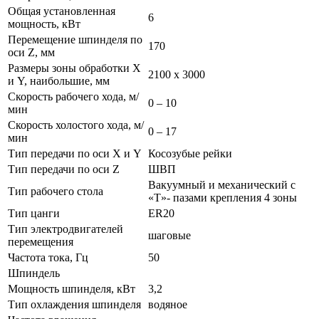
Общая установленная
6
мощность, кВт
Перемещение шпинделя по
170
оси Z, мм
Размеры зоны обработки X
2100 х 3000
и Y, наибольшие, мм
Скорость рабочего хода, м/
0 – 10
мин
Скорость холостого хода, м/
0 – 17
мин
Тип передачи по оси X и Y
Косозубые рейки
Тип передачи по оси Z
ШВП
Вакуумный и механический с
Тип рабочего стола
«Т»- пазами крепления 4 зоны
Тип цанги
ER20
Тип электродвигателей
шаговые
перемещения
Частота тока, Гц
50
Шпиндель
Мощность шпинделя, кВт
3,2
Тип охлаждения шпинделя
водяное