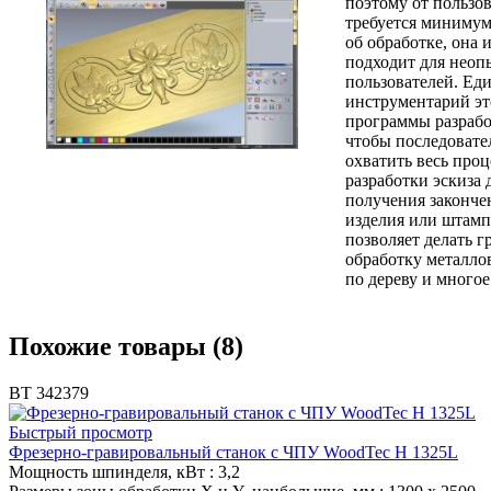
поэтому от пользо
требуется минимум
об обработке, она 
подходит для нео
пользователей. Ед
инструментарий э
программы разрабо
чтобы последовате
охватить весь проц
разработки эскиза 
получения законче
изделия или штам
позволяет делать г
обработку металлов
по дереву и многое
Похожие товары (8)
ВТ 342379
Быстрый просмотр
Фрезерно-гравировальный станок с ЧПУ WoodTec H 1325L
Мощность шпинделя, кВт
: 3,2