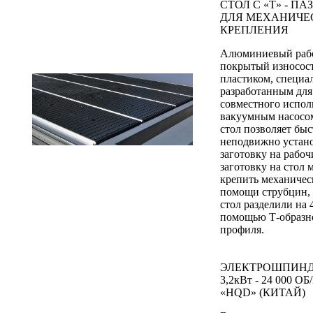
СТОЛ С «Т» - П
ДЛЯ МЕХАНИЧЕ
КРЕПЛЕНИЯ
Алюминиевый рабо
покрытый износос
пластиком, специа
разработанным для
совместного испол
вакуумным насосо
стол позволяет быс
неподвижно устан
заготовку на рабоч
заготовку на стол
крепить механичес
помощи струбцин, 
стол разделили на 
помощью Т-образн
профиля.
ЭЛЕКТРОШПИНД
3,2кВт - 24 000 О
«HQD» (КИТАЙ)