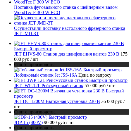
Поставка фуговального станка с шейперным валом
WoodTec F 300 W ECO
Осуществили поставку настольного фрезерного станка
JET JMD-3T
Быстрый просмотр
JET EHVS-80 Станок для шлифования кантов 230 В
175
000 руб
/ шт
Снят с производства
Быстрый просмотр
Лобзиковый станок Jet JSS-16A
Цена по запросу
Быстрый просмотр
JET JWP-12L Рейсмусовый станок
55 000 руб
/ шт
Быстрый
просмотр
JET DC-1200M Вытяжная установка 230 В
36 000 руб
/
шт
Снят с производства
Быстрый просмотр
JDP-15 (400V)
90 000 руб
/ шт
Снят с производства