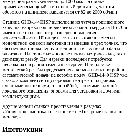
между центрами увеличено до 1000 мм. На станке
применяется мощный асинхронный двигатель, частота
оборотов на шпинделе варьируется от 82 до 2000 об/мин.
Станина GHB-1440HSP выполнена из чугуна повышенного
качества, направляющие закалены до мин. твердости HS-70 и
имеют специальное покрытие для повышения
износостойкости. Шпиндель станка изготавливается из
монолитной кованой заготовки и вывешен в трех точках, что
обеспечивает повышенную точность и качество обработки
заготовки. На станке можно нарезать как метрическую, так и
дюймовую резьбу. Для нарезки последней потребуется
несложная операция замены шестерней. При нарезке
метрической резьбы предусмотрена возможность настройки
автоматической подачи на коробке подач. GHB-1440 HSP уже
с завода комплектуется упорными центрами, патроном,
сменными шестернями, планшайбой, люнетами, лампой
локального освещения, опорами для установки и другими
комплектующими.
Другие модели станков представлены в разделах
«Универсальные токарные станки» и «Токарные станки по
металлу».
Инструкции