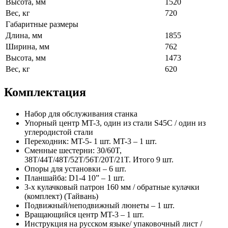
Высота, мм
1520
Вес, кг
720
Габаритные размеры
Длина, мм
1855
Ширина, мм
762
Высота, мм
1473
Вес, кг
620
Комплектация
Набор для обслуживания станка
Упорный центр MT-3, один из стали S45C / один из
углеродистой стали
Переходник: MT-5- 1 шт. MT-3 – 1 шт.
Сменные шестерни: 30/60T,
38T/44T/48T/52T/56T/20T/21T. Итого 9 шт.
Опоры для установки – 6 шт.
Планшайба: D1-4 10” – 1 шт.
3-х кулачковый патрон 160 мм / обратные кулачки
(комплект) (Тайвань)
Подвижный/неподвижный люнеты – 1 шт.
Вращающийся центр MT-3 – 1 шт.
Инструкция на русском языке/ упаковочный лист /