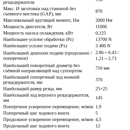
резцедержателя
Макс. Ø заготовки над станиной без
870
съемного мостика (GAP), мм
Максимальный крутящий момент, Нм
2000 Нм
Мощность двигателя, Вт
11000
Мощность насоса охлаждения, кВт
0,125
Наибольшее усилие обработки (Pz)
13700 N
Наибольшее усилие подачи (Px)
3 400 N
2.86～6.43 /
Наибольший диапазон подачи (продольное /
поперечное)
1.21～2.73
Наибольший поворотный диаметр без
710 мм
съёмной направляющей над суппортом
Наибольший поперечный ход нижней
370
резцедержателя, мм
Наибольший рамер резца, мм
25×25
Наибольший ход верхнего резцедержателя,
145
мм
Поперечное ускоренное перемещение, м/мин
1,9
Поперечный шаг ходового винта
5
Продольное ускоренное перемещение, м/мин
4,5
Продольный шаг ходового винта
12