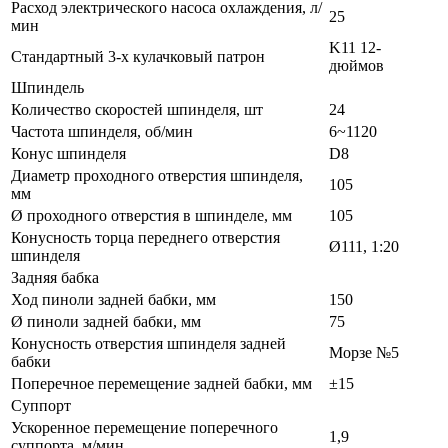
Расход электрического насоса охлаждения, л/
25
мин
K11 12-
Стандартный 3-х кулачковый патрон
дюймов
Шпиндель
Количество скоростей шпинделя, шт
24
Частота шпинделя, об/мин
6~1120
Конус шпинделя
D8
Диаметр проходного отверстия шпинделя,
105
мм
Ø проходного отверстия в шпинделе, мм
105
Конусность торца переднего отверстия
Ø111, 1:20
шпинделя
Задняя бабка
Ход пиноли задней бабки, мм
150
Ø пиноли задней бабки, мм
75
Конусность отверстия шпинделя задней
Морзе №5
бабки
Поперечное перемещение задней бабки, мм
±15
Суппорт
Ускоренное перемещение поперечного
1,9
суппорта, м/мин