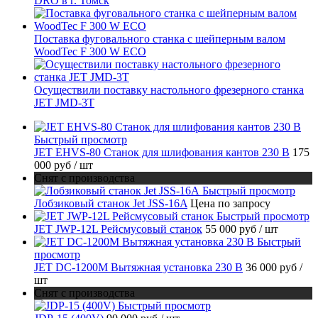
DRO в г. Томск
Поставка фуговального станка с шейперным валом
WoodTec F 300 W ECO
Осуществили поставку настольного фрезерного станка
JET JMD-3T
Быстрый просмотр
JET EHVS-80 Станок для шлифования кантов 230 В
175
000 руб
/ шт
Снят с производства
Быстрый просмотр
Лобзиковый станок Jet JSS-16A
Цена по запросу
Быстрый просмотр
JET JWP-12L Рейсмусовый станок
55 000 руб
/ шт
Быстрый
просмотр
JET DC-1200M Вытяжная установка 230 В
36 000 руб
/
шт
Снят с производства
Быстрый просмотр