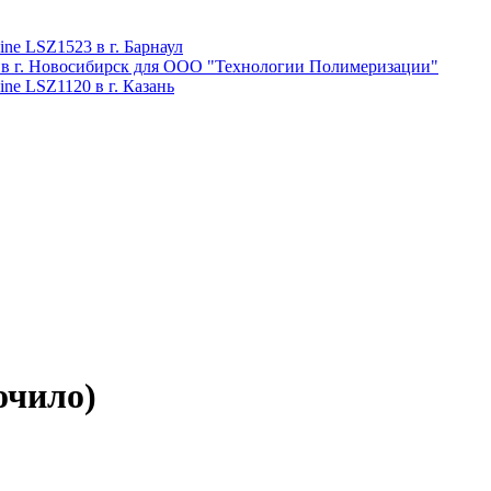
ne LSZ1523 в г. Барнаул
 в г. Новосибирск для ООО "Технологии Полимеризации"
ne LSZ1120 в г. Казань
очило)