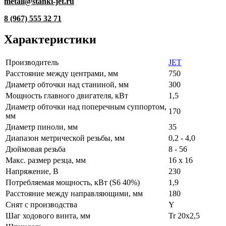
metall@stanki-jet.ru
8 (967) 555 32 71
Характеристики
Производитель
JET
Расстояние между центрами, мм
750
Диаметр обточки над станиной, мм
300
Мощность главного двигателя, кВт
1,5
Диаметр обточки над поперечным суппортом,
170
мм
Диаметр пиноли, мм
35
Диапазон метрической резьбы, мм
0,2 - 4,0
Дюймовая резьба
8 - 56
Макс. размер резца, мм
16 x 16
Напряжение, В
230
Потребляемая мощность, кВт (S6 40%)
1,9
Расстояние между направляющими, мм
180
Снят с производства
Y
Шаг ходового винта, мм
Tr 20x2,5