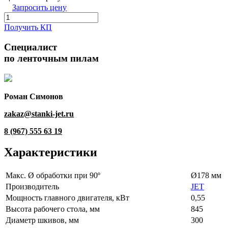
Запросить цену
Получить КП
Специалист
по ленточным пилам
Роман Симонов
zakaz@stanki-jet.ru
8 (967) 555 63 19
Характеристики
Макс. Ø обработки при 90º
Ø178 мм
Производитель
JET
Мощность главного двигателя, кВт
0,55
Высота рабочего стола, мм
845
Диаметр шкивов, мм
300