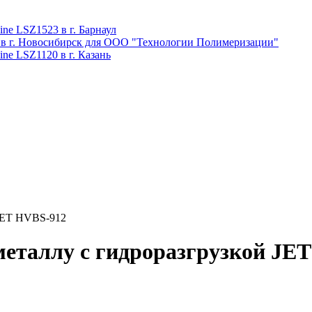
ne LSZ1523 в г. Барнаул
 в г. Новосибирск для ООО "Технологии Полимеризации"
ne LSZ1120 в г. Казань
 JET HVBS-912
еталлу с гидроразгрузкой JE