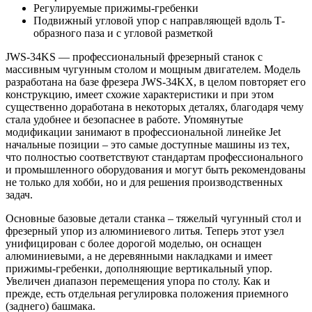
Регулируемые прижимы-гребенки
Подвижный угловой упор с направляющей вдоль Т-
образного паза и с угловой разметкой
JWS-34KS — профессиональный фрезерный станок с
массивным чугунным столом и мощным двигателем. Модель
разработана на базе фрезера JWS-34KX, в целом повторяет его
конструкцию, имеет схожие характеристики и при этом
существенно доработана в некоторых деталях, благодаря чему
стала удобнее и безопаснее в работе. Упомянутые
модификации занимают в профессиональной линейке Jet
начальные позиции – это самые доступные машины из тех,
что полностью соответствуют стандартам профессионального
и промышленного оборудования и могут быть рекомендованы
не только для хобби, но и для решения производственных
задач.
Основные базовые детали станка – тяжелый чугунный стол и
фрезерный упор из алюминиевого литья. Теперь этот узел
унифицирован с более дорогой моделью, он оснащен
алюминиевыми, а не деревянными накладками и имеет
прижимы-гребенки, дополняющие вертикальный упор.
Увеличен диапазон перемещения упора по столу. Как и
прежде, есть отдельная регулировка положения приемного
(заднего) башмака.