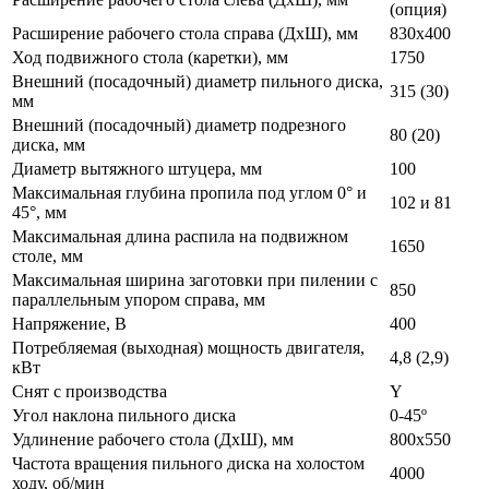
(опция)
Расширение рабочего стола справа (ДхШ), мм
830х400
Ход подвижного стола (каретки), мм
1750
Внешний (посадочный) диаметр пильного диска,
315 (30)
мм
Внешний (посадочный) диаметр подрезного
80 (20)
диска, мм
Диаметр вытяжного штуцера, мм
100
Максимальная глубина пропила под углом 0° и
102 и 81
45°, мм
Максимальная длина распила на подвижном
1650
столе, мм
Максимальная ширина заготовки при пилении с
850
параллельным упором справа, мм
Напряжение, В
400
Потребляемая (выходная) мощность двигателя,
4,8 (2,9)
кВт
Снят с производства
Y
Угол наклона пильного диска
0-45º
Удлинение рабочего стола (ДхШ), мм
800х550
Частота вращения пильного диска на холостом
4000
ходу, об/мин