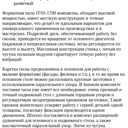
разметкой
Форматная пила JTSS-1700 компактна, обладает высокой
мощностью, имеет жесткую конструкцию и точные
направляющие, что делает ее идеальным вариантом для
универсального применения на производствах и в
мастерских. Подрезной диск, обеспечивающий работу без
сколов, приводится во вращение от основного двигателя
(надежная и неприхотливая система), легко регулируется по
высоте и вылету. Массивная конструкция станка с литым из
чугуна пильным модулем гарантирует точную работу без
вибраций.
Каретка пилы предназначена в основном для работы с
малыми форматами (фасады, филенки и т.п.), в то же время на
основном столе можно распиливать крупные заготовки с
использованием параллельного упора. В базовом комплекте
поставки пила уже имеет все необходимое: очень прочный и
точный подвижный стол с длинным торцевым упором и
регулируемым эксцентриковым прижимом заготовки. Такой
прижим значительно ускоряет работу с серией деталей одной
толщины, поскольку фиксация производится одним
движением. Штатно поставляется и комплект расширений/
удлинений для основного и подвижного стола, а также
высокоточный параллельный упор. Литое из чугуна