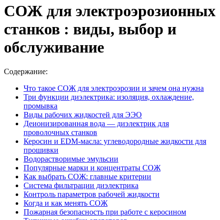
СОЖ для электроэрозионных
станков : виды, выбор и
обслуживание
Содержание:
Что такое СОЖ для электроэрозии и зачем она нужна
Три функции диэлектрика: изоляция, охлаждение,
промывка
Виды рабочих жидкостей для ЭЭО
Деионизированная вода — диэлектрик для
проволочных станков
Керосин и EDM-масла: углеводородные жидкости для
прошивки
Водорастворимые эмульсии
Популярные марки и концентраты СОЖ
Как выбрать СОЖ: главные критерии
Система фильтрации диэлектрика
Контроль параметров рабочей жидкости
Когда и как менять СОЖ
Пожарная безопасность при работе с керосином