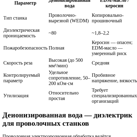
Деионизированная
EDM-масло /
Параметр
вода
керосин
Проволочно-
Копировально-
Тип станка
вырезной (WEDM)
прошивочный
Диэлектрическая
~80
~1,8–2,2
проницаемость
Керосин — опасен;
Пожаробезопасность
Полная
EDM-масло —
умеренный риск
Высокая (до 500
Скорость реза
Средняя
мм²/мин)
Удельное
Контролируемый
Пробивное
сопротивление, 50–
параметр
напряжение, вязкость
200 кОм·см
Требует
Относительно
Утилизация
специализированных
простая
организаций
Деионизированная вода — диэлектрик
для проволочных станков
Проволочная электроэрозионная обработка ведётся