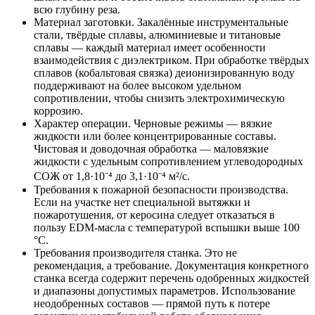
всю глубину реза.
Материал заготовки. Закалённые инструментальные
стали, твёрдые сплавы, алюминиевые и титановые
сплавы — каждый материал имеет особенности
взаимодействия с диэлектриком. При обработке твёрдых
сплавов (кобальтовая связка) деионизированную воду
поддерживают на более высоком удельном
сопротивлении, чтобы снизить электрохимическую
коррозию.
Характер операции. Черновые режимы — вязкие
жидкости или более концентрированные составы.
Чистовая и доводочная обработка — маловязкие
жидкости с удельным сопротивлением углеводородных
СОЖ от 1,8·10⁻⁴ до 3,1·10⁻⁴ м²/с.
Требования к пожарной безопасности производства.
Если на участке нет специальной вытяжки и
пожаротушения, от керосина следует отказаться в
пользу EDM-масла с температурой вспышки выше 100
°C.
Требования производителя станка. Это не
рекомендация, а требование. Документация конкретного
станка всегда содержит перечень одобренных жидкостей
и диапазоны допустимых параметров. Использование
неодобренных составов — прямой путь к потере