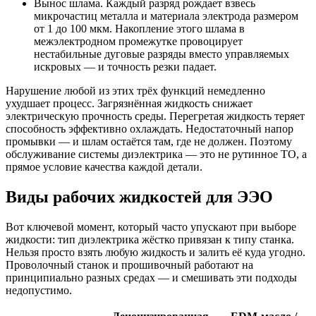
Вынос шлама. Каждый разряд рождает взвесь
микрочастиц металла и материала электрода размером
от 1 до 100 мкм. Накопление этого шлама в
межэлектродном промежутке провоцирует
нестабильные дуговые разряды вместо управляемых
искровых — и точность резки падает.
Нарушение любой из этих трёх функций немедленно
ухудшает процесс. Загрязнённая жидкость снижает
электрическую прочность среды. Перегретая жидкость теряет
способность эффективно охлаждать. Недостаточный напор
промывки — и шлам остаётся там, где не должен. Поэтому
обслуживание системы диэлектрика — это не рутинное ТО, а
прямое условие качества каждой детали.
Виды рабочих жидкостей для ЭЭО
Вот ключевой момент, который часто упускают при выборе
жидкости: тип диэлектрика жёстко привязан к типу станка.
Нельзя просто взять любую жидкость и залить её куда угодно.
Проволочный станок и прошивочный работают на
принципиально разных средах — и смешивать эти подходы
недопустимо.