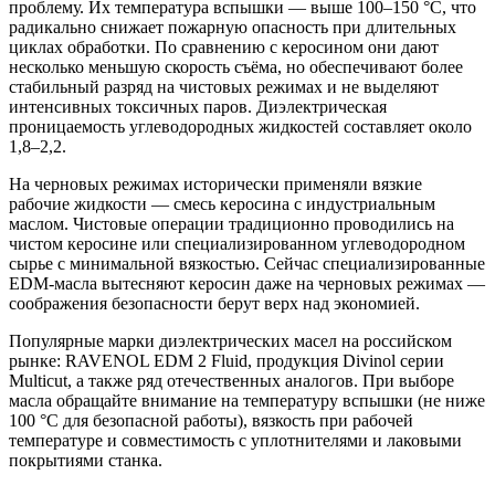
проблему. Их температура вспышки — выше 100–150 °C, что
радикально снижает пожарную опасность при длительных
циклах обработки. По сравнению с керосином они дают
несколько меньшую скорость съёма, но обеспечивают более
стабильный разряд на чистовых режимах и не выделяют
интенсивных токсичных паров. Диэлектрическая
проницаемость углеводородных жидкостей составляет около
1,8–2,2.
На черновых режимах исторически применяли вязкие
рабочие жидкости — смесь керосина с индустриальным
маслом. Чистовые операции традиционно проводились на
чистом керосине или специализированном углеводородном
сырье с минимальной вязкостью. Сейчас специализированные
EDM-масла вытесняют керосин даже на черновых режимах —
соображения безопасности берут верх над экономией.
Популярные марки диэлектрических масел на российском
рынке: RAVENOL EDM 2 Fluid, продукция Divinol серии
Multicut, а также ряд отечественных аналогов. При выборе
масла обращайте внимание на температуру вспышки (не ниже
100 °C для безопасной работы), вязкость при рабочей
температуре и совместимость с уплотнителями и лаковыми
покрытиями станка.