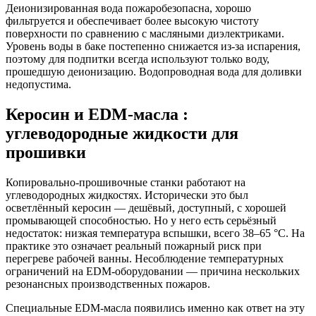
Деионизированная вода пожаробезопасна, хорошо
фильтруется и обеспечивает более высокую чистоту
поверхности по сравнению с масляными диэлектриками.
Уровень воды в баке постепенно снижается из-за испарения,
поэтому для подпитки всегда используют только воду,
прошедшую деионизацию. Водопроводная вода для доливки
недопустима.
Керосин и EDM-масла :
углеводородные жидкости для
прошивки
Копировально-прошивочные станки работают на
углеводородных жидкостях. Исторически это был
осветлённый керосин — дешёвый, доступный, с хорошей
промывающей способностью. Но у него есть серьёзный
недостаток: низкая температура вспышки, всего 38–65 °C. На
практике это означает реальный пожарный риск при
перегреве рабочей ванны. Несоблюдение температурных
ограничений на EDM-оборудовании — причина нескольких
резонансных производственных пожаров.
Специальные EDM-масла появились именно как ответ на эту