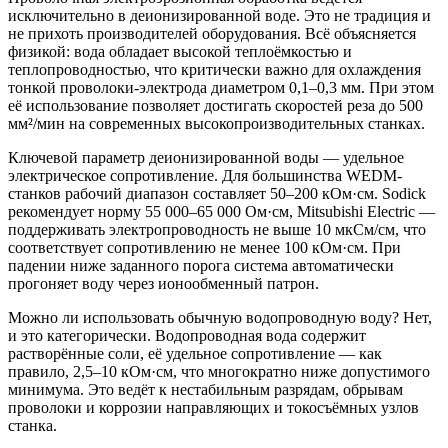
исключительно в деионизированной воде. Это не традиция и
не прихоть производителей оборудования. Всё объясняется
физикой: вода обладает высокой теплоёмкостью и
теплопроводностью, что критически важно для охлаждения
тонкой проволоки-электрода диаметром 0,1–0,3 мм. При этом
её использование позволяет достигать скоростей реза до 500
мм²/мин на современных высокопроизводительных станках.
Ключевой параметр деионизированной воды — удельное
электрическое сопротивление. Для большинства WEDM-
станков рабочий диапазон составляет 50–200 кОм·см. Sodick
рекомендует норму 55 000–65 000 Ом·см, Mitsubishi Electric —
поддерживать электропроводность не выше 10 мкСм/см, что
соответствует сопротивлению не менее 100 кОм·см. При
падении ниже заданного порога система автоматически
прогоняет воду через ионообменный патрон.
Можно ли использовать обычную водопроводную воду? Нет,
и это категорически. Водопроводная вода содержит
растворённые соли, её удельное сопротивление — как
правило, 2,5–10 кОм·см, что многократно ниже допустимого
минимума. Это ведёт к нестабильным разрядам, обрывам
проволоки и коррозии направляющих и токосъёмных узлов
станка.