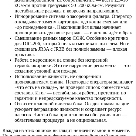
кОм·см против требуемых 50–200 кОм·см. Результат —
нестабильные разряды и коррозия направляющих.
Игнорирование сигнала о засорении фильтра. Оператор
откладывает замену картриджа «до конца смены» или
«до понедельника». Накопившийся шлам начинает
провоцировать дуговые разряды — и деталь идёт в брак.
Смешивание разных марок СОЖ. Особенно критично
для DIC-206, который нельзя смешивать ни с чем. Но и
смешивать JR3A с JR3B без полной замены — плохая
практика.
Работа с керосином на станке без исправной
термоблокировки. Это не нарушение регламента — это
создание условий для пожара.
Использование жидкости, не одобренной
производителем станка. Некоторые операторы заливают
«что есть на складе», не проверяя список совместимых
составов. Итог — нестабильная работа, претензии по
гарантии и непредсказуемое качество поверхности.
Отказ от плановой очистки бака. Осадок шлама на дне
ускоряет деградацию жидкости и сокращает ресурс
насосов. Чистка бака при плановом обслуживании —
обязательная процедура, а не опциональная.
Каждая из этих ошибок выглядит незначительной в моменте.
Но в совокупности они формируют нестабильный процесс,