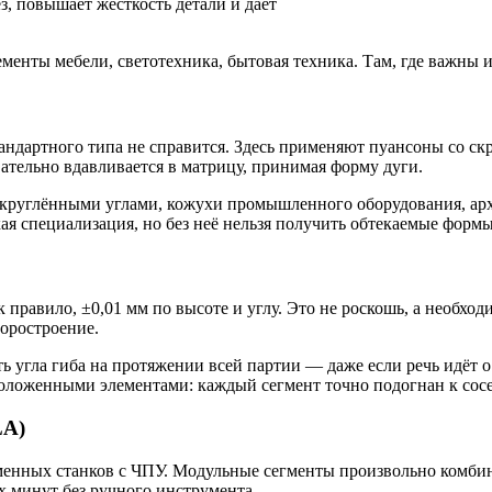
з, повышает жёсткость детали и даёт
нты мебели, светотехника, бытовая техника. Там, где важны и п
андартного типа не справится. Здесь применяют пуансоны со с
ательно вдавливается в матрицу, принимая форму дуги.
закруглёнными углами, кожухи промышленного оборудования, ар
ая специализация, но без неё нельзя получить обтекаемые формы
равило, ±0,01 мм по высоте и углу. Это не роскошь, а необходи
боростроение.
угла гиба на протяжении всей партии — даже если речь идёт о 
положенными элементами: каждый сегмент точно подогнан к сос
LA)
еменных станков с ЧПУ. Модульные сегменты произвольно комб
 минут без ручного инструмента.