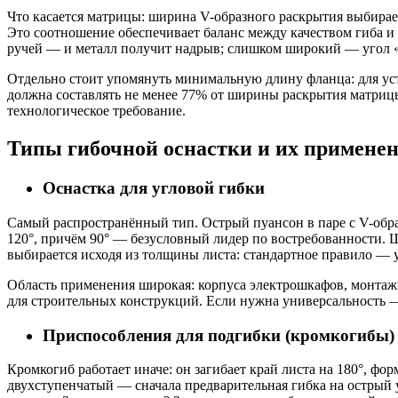
Что касается матрицы: ширина V-образного раскрытия выбирае
Это соотношение обеспечивает баланс между качеством гиба и
ручей — и металл получит надрыв; слишком широкий — угол 
Отдельно стоит упомянуть минимальную длину фланца: для уст
должна составлять не менее 77% от ширины раскрытия матриц
технологическое требование.
Типы гибочной оснастки и их примене
Оснастка для угловой гибки
Самый распространённый тип. Острый пуансон в паре с V-обра
120°, причём 90° — безусловный лидер по востребованности. 
выбирается исходя из толщины листа: стандартное правило — 
Область применения широкая: корпуса электрошкафов, монта
для строительных конструкций. Если нужна универсальность —
Приспособления для подгибки (кромкогибы)
Кромкогиб работает иначе: он загибает край листа на 180°, фо
двухступенчатый — сначала предварительная гибка на острый у