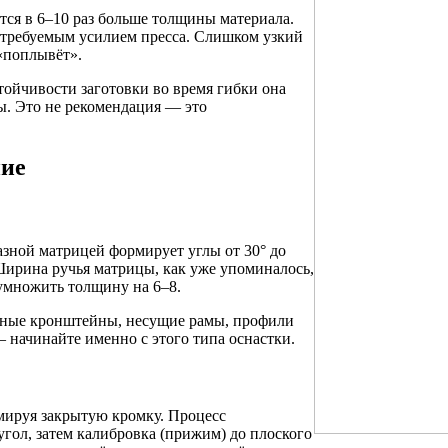
тся в 6–10 раз больше толщины материала.
 требуемым усилием пресса. Слишком узкий
«поплывёт».
ойчивости заготовки во время гибки она
ы. Это не рекомендация — это
ние
зной матрицей формирует углы от 30° до
Ширина ручья матрицы, как уже упоминалось,
умножить толщину на 6–8.
жные кронштейны, несущие рамы, профили
 начинайте именно с этого типа оснастки.
рмируя закрытую кромку. Процесс
гол, затем калибровка (прижим) до плоского