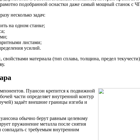
 грамотно подобранной оснастки даже самый мощный станок с ЧП
азу несколько задач:
ить на одном станке;
са;
ями;
баритными листами;
спределения усилий.
, свойствами материала (тип сплава, толщина, предел текучести
ву.
пара
омпонентов. Пуансон крепится к подвижной
абочей части определяет внутренний контур
(ручей) задаёт внешние границы изгиба и
 пуансона обычно берут равным целевому
ирует пружинение металла после снятия
н совпадать с требуемым внутренним