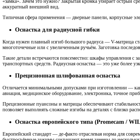
«замка». Зачем это нужно? Закрытая кромка убирает острый сре
аккуратный внешний вид.
Типичная сфера применения — дверные панели, корпусные элеме
Оснастка для радиусной гибки
Когда нужен плавный изгиб большого радиуса — V-матрица ст
многоточечные или с увеличенным ручьём. Заготовка последов
Такие детали встречаются повсеместно: шкафы управления с 
транспортных средств. Радиусная оснастка — это уже более узк
Прецизионная шлифованная оснастка
Отличается минимальными допусками при изготовлении — как п
авиация, медицинское оборудование, электроника, точное при
Прецизионные пуансоны и матрицы обеспечивают стабильность 
позволяет выполнять сложные изгибы на деталях с близко рас
Оснастка европейского типа (Promecam / WI
Европейский стандарт — де-факто отраслевая норма для совр
быстросъёмные зажимы сокращают время замены до нескольких