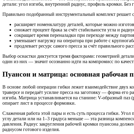
детали: угол изгиба, внутренний радиус, профиль кромки. Без
Правильно подобранный инструментальный комплект решает ср
расширяет номенклатуру деталей, которые можно изготов
снижает процент брака за счёт стабильности угла и радиу
сокращает время переналадки при переходе между парти
уменьшает нагрузку на оператора при работе с крупнога
продлевает ресурс самого пресса за счёт правильного ра
Выбор оснастки диктуется тремя факторами: геометрией детали
один из них — значит осознанно идти на компромисс по качест
Пуансон и матрица: основная рабочая 
В основе любой операции гибки лежит взаимодействие двух к
траверсе и передаёт усилие пресса на заготовку — форма его р
изгиба. Матрица устанавливается на станине: V-образный паз 
опирает лист в процессе формовки.
Слаженная работа этой пары и есть суть процесса гибки. Угол
углу детали или на 1–3 градуса меньше — эта разница компенс
давления. Радиус закругления рабочей кромки пуансона долже
радиусом готового изделия.