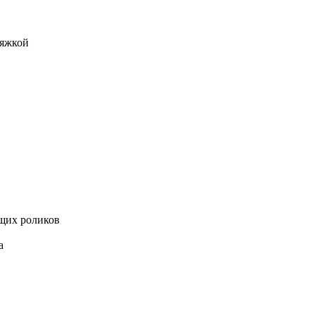
тяжкой
щих роликов
а