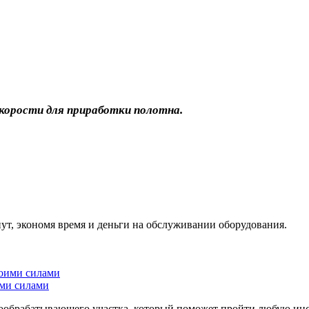
корости для приработки полотна.
нут, экономя время и деньги на обслуживании оборудования.
ими силами
ообрабатывающего участка, который поможет пройти любую инсп