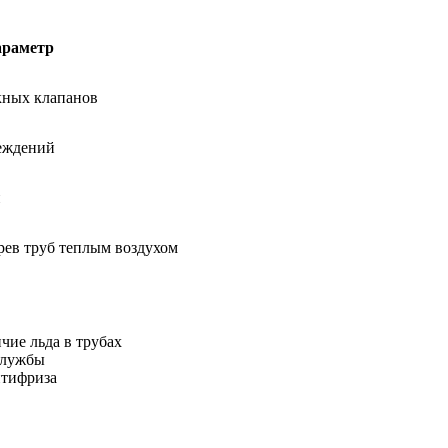
араметр
кных клапанов
реждений
й
рев труб теплым воздухом
чие льда в трубах
службы
нтифриза