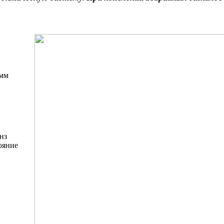
 мм
нз
ояние