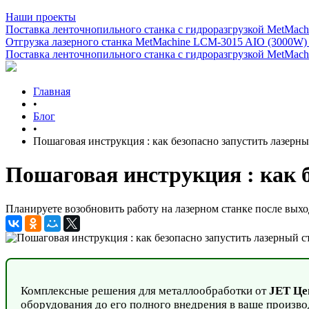
Наши проекты
Поставка ленточнопильного станка c гидроразгрузкой MetMachi
Отгрузка лазерного станка MetMachine LCM-3015 AIO (3000W)
Поставка ленточнопильного станка c гидроразгрузкой MetMachi
Главная
•
Блог
•
Пошаговая инструкция : как безопасно запустить лазерны
Пошаговая инструкция : как б
Планируете возобновить работу на лазерном станке после вых
Комплексные решения для металлообработки от
JET Це
оборудования до его полного внедрения в ваше произво