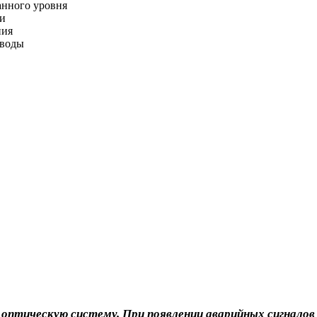
анного уровня
ти
ния
 воды
оптическую систему. При появлении аварийных сигналов