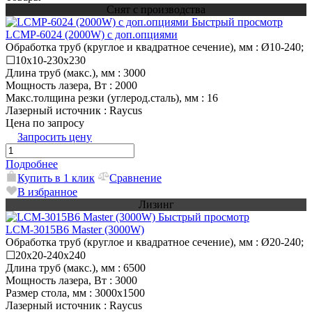
Снят с производства
Быстрый просмотр
LCMP-6024 (2000W) с доп.опциями
Обработка труб (круглое и квадратное сечение), мм
: Ø10-240;
☐10х10-230х230
Длина труб (макс.), мм
: 3000
Мощность лазера, Вт
: 2000
Макс.толщина резки (углерод.сталь), мм
: 16
Лазерный источник
: Raycus
Цена по запросу
Запросить цену
Подробнее
Купить в 1 клик
Сравнение
В избранное
Лизинг
Быстрый просмотр
LCM-3015B6 Master (3000W)
Обработка труб (круглое и квадратное сечение), мм
: Ø20-240;
☐20х20-240х240
Длина труб (макс.), мм
: 6500
Мощность лазера, Вт
: 3000
Размер стола, мм
: 3000х1500
Лазерный источник
: Raycus