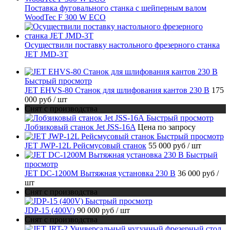
Поставка фуговального станка с шейперным валом
WoodTec F 300 W ECO
Осуществили поставку настольного фрезерного станка
JET JMD-3T
Быстрый просмотр
JET EHVS-80 Станок для шлифования кантов 230 В
175
000 руб
/ шт
Снят с производства
Быстрый просмотр
Лобзиковый станок Jet JSS-16A
Цена по запросу
Быстрый просмотр
JET JWP-12L Рейсмусовый станок
55 000 руб
/ шт
Быстрый
просмотр
JET DC-1200M Вытяжная установка 230 В
36 000 руб
/
шт
Снят с производства
Быстрый просмотр
JDP-15 (400V)
90 000 руб
/ шт
Снят с производства