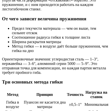
упругая часть деформации «отскакивает» обратно. Это
пружинение, и с ним приходится работать на каждом
листогибочном станке.
От чего зависит величина пружинения
Предел текучести материала — чем он выше, тем
сильнее отскок
Соотношение радиуса гибки к толщине листа
Ширина раскрытия матрицы
Метод гибки — в воздухе даёт больше пружинения, чем
гибка на дно
Ориентировочные значения: углеродистая сталь — 1–3°,
нержавейка — 3–6°, алюминий серии 5000 — 5–9°. Это
отправная точка для компенсации, но каждая партия металла
требует пробного гиба.
Три основных метода гибки
Нагрузка на
Метод
Принцип
Точность
станок
Гибка в
Пуансон не касается дна
±0,5–1°
Минимальная
воздухе
матрицы