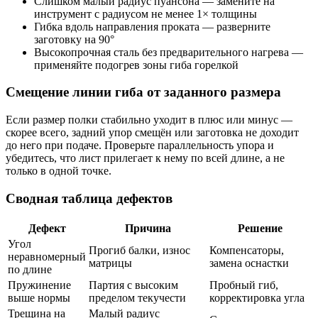
Слишком малый радиус пуансона — замените на
инструмент с радиусом не менее 1× толщины
Гибка вдоль направления проката — разверните
заготовку на 90°
Высокопрочная сталь без предварительного нагрева —
применяйте подогрев зоны гиба горелкой
Смещение линии гиба от заданного размера
Если размер полки стабильно уходит в плюс или минус —
скорее всего, задний упор смещён или заготовка не доходит
до него при подаче. Проверьте параллельность упора и
убедитесь, что лист прилегает к нему по всей длине, а не
только в одной точке.
Сводная таблица дефектов
Дефект
Причина
Решение
Угол
Прогиб балки, износ
Компенсаторы,
неравномерный
матрицы
замена оснастки
по длине
Пружинение
Партия с высоким
Пробный гиб,
выше нормы
пределом текучести
корректировка угла
Трещина на
Малый радиус