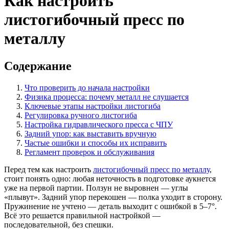
Как настроить
листогибочный пресс по
металлу
Содержание
Что проверить до начала настройки
Физика процесса: почему металл не слушается
Ключевые этапы настройки листогиба
Регулировка ручного листогиба
Настройка гидравлического пресса с ЧПУ
Задний упор: как выставить вручную
Частые ошибки и способы их исправить
Регламент проверок и обслуживания
Перед тем как настроить
листогибочный пресс по металлу
,
стоит понять одно: любая неточность в подготовке аукнется
уже на первой партии. Ползун не выровнен — углы
«плывут». Задний упор перекошен — полка уходит в сторону.
Пружинение не учтено — деталь выходит с ошибкой в 5–7°.
Всё это решается правильной настройкой —
последовательной, без спешки.