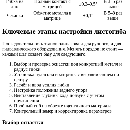
Гибка на
Полный контакт с
В 3–5 раз
±0,2–0,5°
дно
матрицей
выше
Обжатие металла в
В 5–8 раз
Чеканка
±0,1°
матрице
выше
Ключевые этапы настройки листогиба
Последовательность этапов одинакова и для ручного, и для
гидравлического оборудования. Менять порядок не стоит —
каждый шаг создаёт базу для следующего.
Выбор и проверка оснастки под конкретный металл и
радиус гибки
Установка пуансона и матрицы с выравниванием по
центру
Расчёт и ввод усилия гибки
Настройка положения заднего упора
Выставление глубины хода ползуна с учётом
пружинения
Пробный гиб на обрезке идентичного материала
Контрольный замер и корректировка параметров
Выбор оснастки