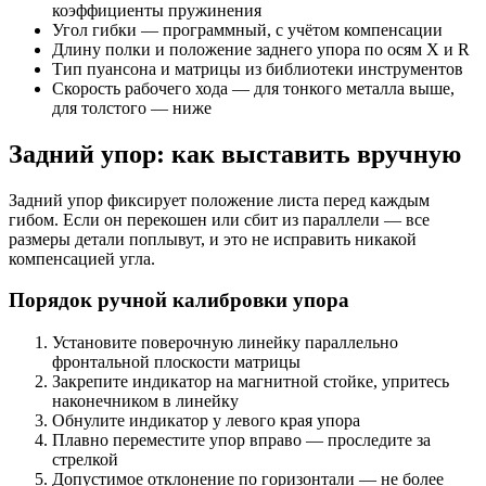
коэффициенты пружинения
Угол гибки — программный, с учётом компенсации
Длину полки и положение заднего упора по осям X и R
Тип пуансона и матрицы из библиотеки инструментов
Скорость рабочего хода — для тонкого металла выше,
для толстого — ниже
Задний упор: как выставить вручную
Задний упор фиксирует положение листа перед каждым
гибом. Если он перекошен или сбит из параллели — все
размеры детали поплывут, и это не исправить никакой
компенсацией угла.
Порядок ручной калибровки упора
Установите поверочную линейку параллельно
фронтальной плоскости матрицы
Закрепите индикатор на магнитной стойке, упритесь
наконечником в линейку
Обнулите индикатор у левого края упора
Плавно переместите упор вправо — проследите за
стрелкой
Допустимое отклонение по горизонтали — не более