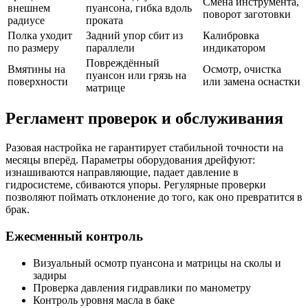
Смена инструмента,
внешнем
пуансона, гибка вдоль
поворот заготовки
радиусе
проката
Полка уходит
Задний упор сбит из
Калибровка
по размеру
параллели
индикатором
Повреждённый
Вмятины на
Осмотр, очистка
пуансон или грязь на
поверхности
или замена оснастки
матрице
Регламент проверок и обслуживания
Разовая настройка не гарантирует стабильной точности на
месяцы вперёд. Параметры оборудования дрейфуют:
изнашиваются направляющие, падает давление в
гидросистеме, сбиваются упоры. Регулярные проверки
позволяют поймать отклонение до того, как оно превратится в
брак.
Ежесменный контроль
Визуальный осмотр пуансона и матрицы на сколы и
задиры
Проверка давления гидравлики по манометру
Контроль уровня масла в баке