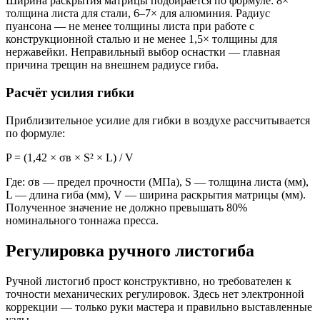
Ширина раскрытия матрицы подбирается по формуле: 8×
толщина листа для стали, 6–7× для алюминия. Радиус
пуансона — не менее толщины листа при работе с
конструкционной сталью и не менее 1,5× толщины для
нержавейки. Неправильный выбор оснастки — главная
причина трещин на внешнем радиусе гиба.
Расчёт усилия гибки
Приблизительное усилие для гибки в воздухе рассчитывается
по формуле:
P = (1,42 × σв × S² × L) / V
Где: σв — предел прочности (МПа), S — толщина листа (мм),
L — длина гиба (мм), V — ширина раскрытия матрицы (мм).
Полученное значение не должно превышать 80%
номинального тоннажа пресса.
Регулировка ручного листогиба
Ручной листогиб прост конструктивно, но требователен к
точности механических регулировок. Здесь нет электронной
коррекции — только руки мастера и правильно выставленные
узлы.