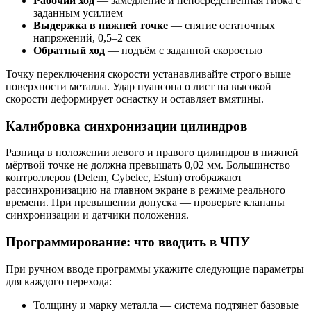
Рабочий ход
— замедление и непосредственная гибка с
заданным усилием
Выдержка в нижней точке
— снятие остаточных
напряжений, 0,5–2 сек
Обратный ход
— подъём с заданной скоростью
Точку переключения скорости устанавливайте строго выше
поверхности металла. Удар пуансона о лист на высокой
скорости деформирует оснастку и оставляет вмятины.
Калибровка синхронизации цилиндров
Разница в положении левого и правого цилиндров в нижней
мёртвой точке не должна превышать 0,02 мм. Большинство
контроллеров (Delem, Cybelec, Estun) отображают
рассинхронизацию на главном экране в режиме реального
времени. При превышении допуска — проверьте клапаны
синхронизации и датчики положения.
Программирование: что вводить в ЧПУ
При ручном вводе программы укажите следующие параметры
для каждого перехода:
Толщину и марку металла — система подтянет базовые