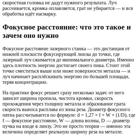
скоростная головка не дадут нужного результата. Луч
рассеивается, кромка оплавляется, грат не убирается — и вся
обработка идёт насмарку.
Фокусное расстояние: что это такое и
зачем оно нужно
Фокусное расстояние лазерного станка — это дистанция от
нижней плоскости фокусирующей линзы до точки, где
лазерный луч сжимается до минимального диаметра. Именно
здесь плотность энергии достигает своего пика. Стоит этой
точке сместиться выше или ниже поверхности металла — и
луч начинает расплёскивать энергию по большей площади,
теряя концентрацию.
На практике фокус решает сразу несколько задач: от него
зависит ширина пропила, чистота кромки, скорость
прохождения через толщину металла и образование грата
скорость выноса расплава из зоны реза. Диаметр фокусного
пятна рассчитывается по формуле: d = 1,27 × f × W × (1/D), где
f — фокусное расстояние, W — длина волны, D — диаметр
пучка на входе в линзу. Это не просто теория — именно эта
величина определяет реальную ширину реза на металле.