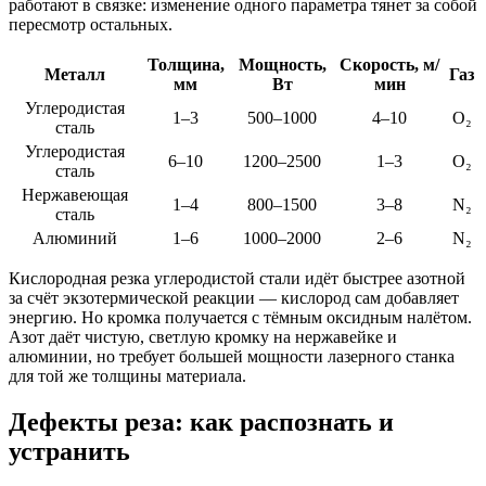
работают в связке: изменение одного параметра тянет за собой
пересмотр остальных.
Толщина,
Мощность,
Скорость, м/
Металл
Газ
мм
Вт
мин
Углеродистая
1–3
500–1000
4–10
O₂
сталь
Углеродистая
6–10
1200–2500
1–3
O₂
сталь
Нержавеющая
1–4
800–1500
3–8
N₂
сталь
Алюминий
1–6
1000–2000
2–6
N₂
Кислородная резка углеродистой стали идёт быстрее азотной
за счёт экзотермической реакции — кислород сам добавляет
энергию. Но кромка получается с тёмным оксидным налётом.
Азот даёт чистую, светлую кромку на нержавейке и
алюминии, но требует большей мощности лазерного станка
для той же толщины материала.
Дефекты реза: как распознать и
устранить