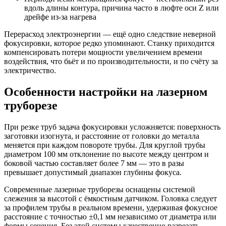
вдоль длины контура, причина часто в люфте оси Z или
дрейфе из-за нагрева
Перерасход электроэнергии — ещё одно следствие неверной
фокусировки, которое редко упоминают. Станку приходится
компенсировать потери мощности увеличением времени
воздействия, что бьёт и по производительности, и по счёту за
электричество.
Особенности настройки на лазерном
труборезе
При резке труб задача фокусировки усложняется: поверхность
заготовки изогнута, и расстояние от головки до металла
меняется при каждом повороте трубы. Для круглой трубы
диаметром 100 мм отклонение по высоте между центром и
боковой частью составляет более 7 мм — это в разы
превышает допустимый диапазон глубины фокуса.
Современные лазерные труборезы оснащены системой
слежения за высотой с ёмкостным датчиком. Головка следует
за профилем трубы в реальном времени, удерживая фокусное
расстояние с точностью ±0,1 мм независимо от диаметра или
формы сечения. Без этой системы качественно разрезать