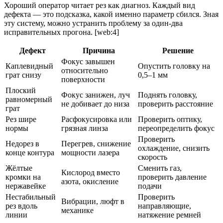
Хороший оператор читает рез как диагноз. Каждый вид
дефекта — это подсказка, какой именно параметр сбился. Зная
эту систему, можно устранить проблему за один-два
исправительных прогона. [web:4]
Дефект
Причина
Решение
Фокус завышен
Каплевидный
Опустить головку на
относительно
грат снизу
0,5–1 мм
поверхности
Плоский
Фокус занижен, луч
Поднять головку,
равномерный
не добивает до низа
проверить расстояние
грат
Рез шире
Расфокусировка или
Проверить оптику,
нормы
грязная линза
переопределить фокус
Проверить
Недорез в
Перегрев, снижение
охлаждение, снизить
конце контура
мощности лазера
скорость
Жёлтые
Сменить газ,
Кислород вместо
кромки на
проверить давление
азота, окисление
нержавейке
подачи
Нестабильный
Проверить
Вибрации, люфт в
рез вдоль
направляющие,
механике
линии
натяжение ремней