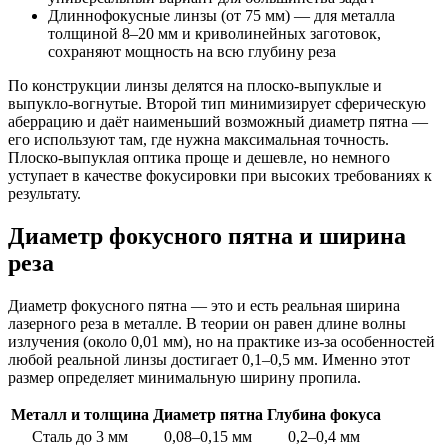
Длиннофокусные линзы (от 75 мм) — для металла
толщиной 8–20 мм и криволинейных заготовок,
сохраняют мощность на всю глубину реза
По конструкции линзы делятся на плоско-выпуклые и
выпукло-вогнутые. Второй тип минимизирует сферическую
аберрацию и даёт наименьший возможный диаметр пятна —
его используют там, где нужна максимальная точность.
Плоско-выпуклая оптика проще и дешевле, но немного
уступает в качестве фокусировки при высоких требованиях к
результату.
Диаметр фокусного пятна и ширина
реза
Диаметр фокусного пятна — это и есть реальная ширина
лазерного реза в металле. В теории он равен длине волны
излучения (около 0,01 мм), но на практике из-за особенностей
любой реальной линзы достигает 0,1–0,5 мм. Именно этот
размер определяет минимальную ширину пропила.
Металл и толщина
Диаметр пятна
Глубина фокуса
Сталь до 3 мм
0,08–0,15 мм
0,2–0,4 мм