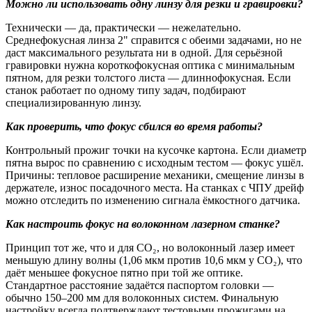
Можно ли использовать одну линзу для резки и гравировки?
Технически — да, практически — нежелательно.
Среднефокусная линза 2" справится с обеими задачами, но не
даст максимального результата ни в одной. Для серьёзной
гравировки нужна короткофокусная оптика с минимальным
пятном, для резки толстого листа — длиннофокусная. Если
станок работает по одному типу задач, подбирают
специализированную линзу.
Как проверить, что фокус сбился во время работы?
Контрольный прожиг точки на кусочке картона. Если диаметр
пятна вырос по сравнению с исходным тестом — фокус ушёл.
Причины: тепловое расширение механики, смещение линзы в
держателе, износ посадочного места. На станках с ЧПУ дрейф
можно отследить по изменению сигнала ёмкостного датчика.
Как настроить фокус на волоконном лазерном станке?
Принцип тот же, что и для CO₂, но волоконный лазер имеет
меньшую длину волны (1,06 мкм против 10,6 мкм у CO₂), что
даёт меньшее фокусное пятно при той же оптике.
Стандартное расстояние задаётся паспортом головки —
обычно 150–200 мм для волоконных систем. Финальную
настройку всегда подтверждают тестовыми прожигами на