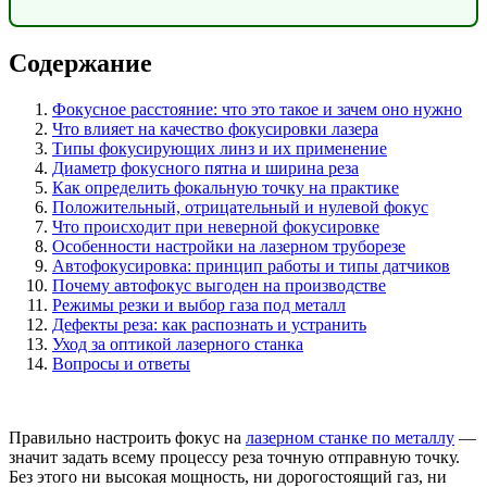
Содержание
Фокусное расстояние: что это такое и зачем оно нужно
Что влияет на качество фокусировки лазера
Типы фокусирующих линз и их применение
Диаметр фокусного пятна и ширина реза
Как определить фокальную точку на практике
Положительный, отрицательный и нулевой фокус
Что происходит при неверной фокусировке
Особенности настройки на лазерном труборезе
Автофокусировка: принцип работы и типы датчиков
Почему автофокус выгоден на производстве
Режимы резки и выбор газа под металл
Дефекты реза: как распознать и устранить
Уход за оптикой лазерного станка
Вопросы и ответы
Правильно настроить фокус на
лазерном станке по металлу
—
значит задать всему процессу реза точную отправную точку.
Без этого ни высокая мощность, ни дорогостоящий газ, ни