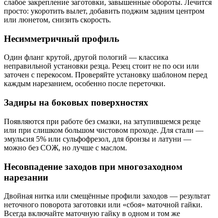
слабое закрепление заготовки, завышенные обороты. Лечится
просто: укоротить вылет, добавить поджим задним центром
или люнетом, снизить скорость.
Несимметричный профиль
Один фланг крутой, другой пологий — классика
неправильной установки резца. Резец стоит не по оси или
заточен с перекосом. Проверяйте установку шаблоном перед
каждым нарезанием, особенно после переточки.
Задиры на боковых поверхностях
Появляются при работе без смазки, на затупившемся резце
или при слишком большом чистовом проходе. Для стали —
эмульсия 5% или сульфофрезол, для бронзы и латуни —
можно без СОЖ, но лучше с маслом.
Несовпадение заходов при многозаходном
нарезании
Двойная нитка или смещённые профили заходов — результат
неточного поворота заготовки или «сбоя» маточной гайки.
Всегда включайте маточную гайку в одном и том же