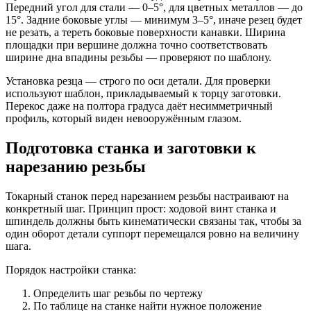
Передний угол для стали — 0–5°, для цветных металлов — до
15°. Задние боковые углы — минимум 3–5°, иначе резец будет
не резать, а тереть боковые поверхности канавки. Ширина
площадки при вершине должна точно соответствовать
ширине дна впадины резьбы — проверяют по шаблону.
Установка резца — строго по оси детали. Для проверки
используют шаблон, прикладываемый к торцу заготовки.
Перекос даже на полтора градуса даёт несимметричный
профиль, который виден невооружённым глазом.
Подготовка станка и заготовки к
нарезанию резьбы
Токарный станок перед нарезанием резьбы настраивают на
конкретный шаг. Принцип прост: ходовой винт станка и
шпиндель должны быть кинематически связаны так, чтобы за
один оборот детали суппорт перемещался ровно на величину
шага.
Порядок настройки станка:
Определить шаг резьбы по чертежу
По таблице на станке найти нужное положение