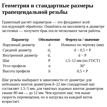
Геометрия и стандартные размеры
трапецеидальной резьбы
Грамотный расчёт параметров — это фундамент всей
последующей обработки. Ошиблись на миллиметр в диаметре
заготовки — получите брак после нескольких часов работы.
Параметр
Обозначение
Формула / значение
Наружный диаметр
d
Номинал по чертежу (мм)
Средний диаметр
d₂
d − 0,5 × P
Внутренний диаметр
d₁
d − P
Шаг
P
1,5–12 мм (по ГОСТ)
Угол профиля
α
30°
Высота профиля
h
0,5 × P
Шаг резьбы выбирают в зависимости от диаметра: для
небольших винтов диаметром 8–22 мм стандартный шаг
составляет 1,5–5 мм, для тяжёлых ходовых винтов диаметром
свыше 80 мм — до 12 мм. Чем крупнее шаг, тем выше
скорость перемещения, но и нагрузка на каждый виток
возрастает.