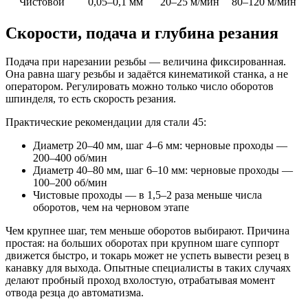
Чистовой
0,05–0,1 мм
20–25 м/мин
80–120 м/мин
Скорости, подача и глубина резания
Подача при нарезании резьбы — величина фиксированная.
Она равна шагу резьбы и задаётся кинематикой станка, а не
оператором. Регулировать можно только число оборотов
шпинделя, то есть скорость резания.
Практические рекомендации для стали 45:
Диаметр 20–40 мм, шаг 4–6 мм: черновые проходы —
200–400 об/мин
Диаметр 40–80 мм, шаг 6–10 мм: черновые проходы —
100–200 об/мин
Чистовые проходы — в 1,5–2 раза меньше числа
оборотов, чем на черновом этапе
Чем крупнее шаг, тем меньше оборотов выбирают. Причина
простая: на больших оборотах при крупном шаге суппорт
движется быстро, и токарь может не успеть вывести резец в
канавку для выхода. Опытные специалисты в таких случаях
делают пробный проход вхолостую, отрабатывая момент
отвода резца до автоматизма.