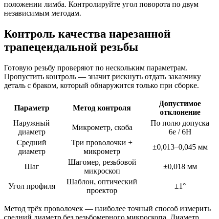
положении лимба. Контролируйте угол поворота по двум
независимым методам.
Контроль качества нарезанной
трапецеидальной резьбы
Готовую резьбу проверяют по нескольким параметрам.
Пропустить контроль — значит рискнуть отдать заказчику
деталь с браком, который обнаружится только при сборке.
Допустимое
Параметр
Метод контроля
отклонение
Наружный
По полю допуска
Микрометр, скоба
диаметр
6e / 6H
Средний
Три проволочки +
±0,013–0,045 мм
диаметр
микрометр
Шагомер, резьбовой
Шаг
±0,018 мм
микроскоп
Шаблон, оптический
Угол профиля
±1°
проектор
Метод трёх проволочек — наиболее точный способ измерить
средний диаметр без резьбомерного микроскопа. Диаметр