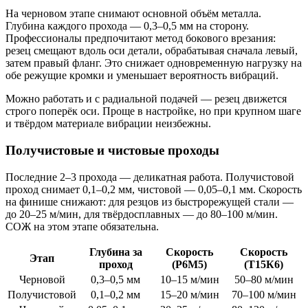
На черновом этапе снимают основной объём металла.
Глубина каждого прохода — 0,3–0,5 мм на сторону.
Профессионалы предпочитают метод бокового врезания:
резец смещают вдоль оси детали, обрабатывая сначала левый,
затем правый фланг. Это снижает одновременную нагрузку на
обе режущие кромки и уменьшает вероятность вибраций.
Можно работать и с радиальной подачей — резец движется
строго поперёк оси. Проще в настройке, но при крупном шаге
и твёрдом материале вибрации неизбежны.
Получистовые и чистовые проходы
Последние 2–3 прохода — деликатная работа. Получистовой
проход снимает 0,1–0,2 мм, чистовой — 0,05–0,1 мм. Скорость
на финише снижают: для резцов из быстрорежущей стали —
до 20–25 м/мин, для твёрдосплавных — до 80–100 м/мин.
СОЖ на этом этапе обязательна.
Глубина за
Скорость
Скорость
Этап
проход
(Р6М5)
(Т15К6)
Черновой
0,3–0,5 мм
10–15 м/мин
50–80 м/мин
Получистовой
0,1–0,2 мм
15–20 м/мин
70–100 м/мин