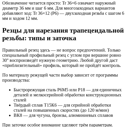
Обозначение читается просто: Tr 36×6 означает наружный
диаметр 36 мм и шаг 6 мм. Для многозаходных вариантов
добавляют ход: Tr 36×12 (P6) — двухзаходная резьба с шагом 6
мм и ходом 12 мм.
Резцы для нарезания трапецеидальной
резьбы: типы и заточка
Правильный резец здесь — не вопрос предпочтений. Только
специальный профильный резец с углом при вершине ровно
30° воспроизведёт нужную геометрию. Любой другой даст
«приблизительный» профиль, который не пройдёт контроль.
По материалу режущей части выбор зависит от программы
производства:
Быстрорежущая сталь Р6М5 или Р18 — для единичных
деталей и мелкосерийной обработки конструкционных
сталей
Твёрдый сплав Т15К6 — для серийной обработки
сталей на повышенных скоростях (до 120 м/мин)
ВК8 — для чугуна, бронзы, алюминиевых сплавов
При заточке особое внимание уделяют трём параметрам.