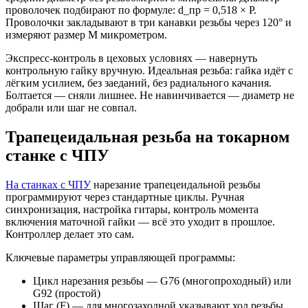
проволочек подбирают по формуле: d_пр = 0,518 × P.
Проволочки закладывают в три канавки резьбы через 120° и
измеряют размер M микрометром.
Экспресс-контроль в цеховых условиях — навернуть
контрольную гайку вручную. Идеальная резьба: гайка идёт с
лёгким усилием, без заеданий, без радиального качания.
Болтается — сняли лишнее. Не навинчивается — диаметр не
добрали или шаг не совпал.
Трапецеидальная резьба на токарном
станке с ЧПУ
На станках с ЧПУ
нарезание трапецеидальной резьбы
программируют через стандартные циклы. Ручная
синхронизация, настройка гитары, контроль момента
включения маточной гайки — всё это уходит в прошлое.
Контроллер делает это сам.
Ключевые параметры управляющей программы:
Цикл нарезания резьбы — G76 (многопроходный) или
G92 (простой)
Шаг (F) — для многозаходной указывают ход резьбы