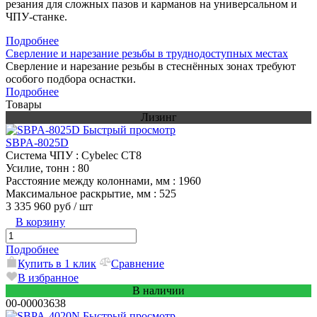
резания для сложных пазов и карманов на универсальном и
ЧПУ-станке.
Подробнее
Сверление и нарезание резьбы в труднодоступных местах
Сверление и нарезание резьбы в стеснённых зонах требуют
особого подбора оснастки.
Подробнее
Товары
Лизинг
Быстрый просмотр
SBPA-8025D
Система ЧПУ
: Cybelec CT8
Усилие, тонн
: 80
Расстояние между колоннами, мм
: 1960
Максимальное раскрытие, мм
: 525
3 335 960 руб
/ шт
В корзину
Подробнее
Купить в 1 клик
Сравнение
В избранное
В наличии
00-00003638
Быстрый просмотр