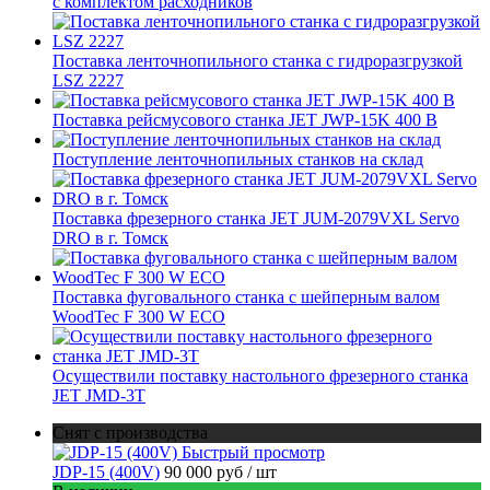
с комплектом расходников
Поставка ленточнопильного станка c гидроразгрузкой
LSZ 2227
Поставка рейсмусового станка JET JWP-15K 400 В
Поступление ленточнопильных станков на склад
Поставка фрезерного станка JET JUM-2079VXL Servo
DRO в г. Томск
Поставка фуговального станка с шейперным валом
WoodTec F 300 W ECO
Осуществили поставку настольного фрезерного станка
JET JMD-3T
Снят с производства
Быстрый просмотр
JDP-15 (400V)
90 000 руб
/ шт